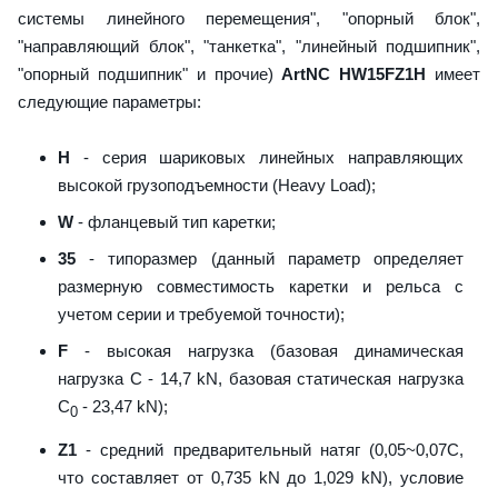
системы линейного перемещения", "опорный блок",
"направляющий блок", "танкетка", "линейный подшипник",
"опорный подшипник" и прочие)
ArtNC HW15FZ1H
имеет
следующие параметры:
H
- серия шариковых линейных направляющих
высокой грузоподъемности (Heavy Load);
W
- фланцевый тип каретки;
35
- типоразмер (данный параметр определяет
размерную совместимость каретки и рельса с
учетом серии и требуемой точности);
F
- высокая нагрузка (базовая динамическая
нагрузка C - 14,7 kN, базовая статическая нагрузка
С
- 23,47 kN);
0
Z1
- средний предварительный натяг (0,05~0,07C,
что составляет от 0,735 kN до 1,029 kN), условие