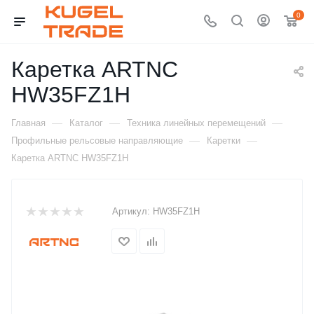
0
Каретка ARTNC
HW35FZ1H
—
—
—
Главная
Каталог
Техника линейных перемещений
—
—
Профильные рельсовые направляющие
Каретки
Каретка ARTNC HW35FZ1H
Артикул:
HW35FZ1H