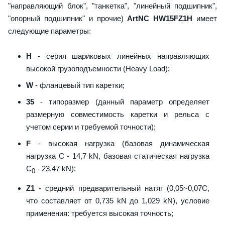
"направляющий блок", "танкетка", "линейный подшипник",
"опорный подшипник" и прочие)
ArtNC HW15FZ1H
имеет
следующие параметры:
H
- серия шариковых линейных направляющих
высокой грузоподъемности (Heavy Load);
W
- фланцевый тип каретки;
35
- типоразмер (данный параметр определяет
размерную совместимость каретки и рельса с
учетом серии и требуемой точности);
F
- высокая нагрузка (базовая динамическая
нагрузка C - 14,7 kN, базовая статическая нагрузка
С
- 23,47 kN);
0
Z1
- средний предварительный натяг (0,05~0,07C,
что составляет от 0,735 kN до 1,029 kN), условие
применения: требуется высокая точность;