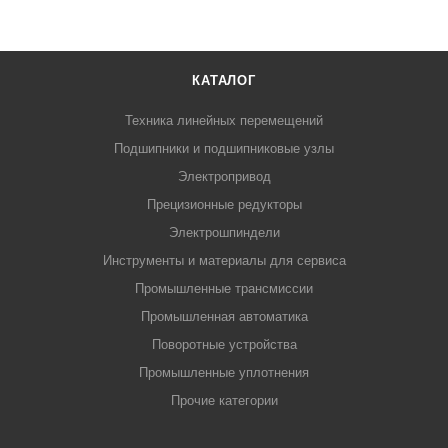
КАТАЛОГ
Техника линейных перемещений
Подшипники и подшипниковые узлы
Электропривод
Прецизионные редукторы
Электрошпиндели
Инструменты и материалы для сервиса
Промышленные трансмиссии
Промышленная автоматика
Поворотные устройства
Промышленные уплотнения
Прочие категории