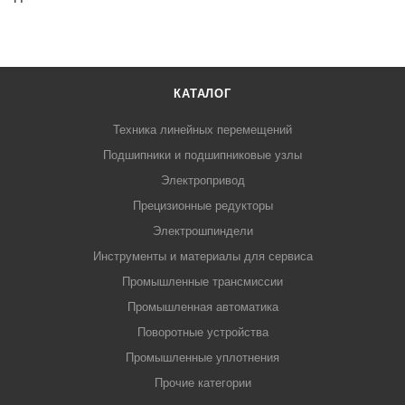
КАТАЛОГ
Техника линейных перемещений
Подшипники и подшипниковые узлы
Электропривод
Прецизионные редукторы
Электрошпиндели
Инструменты и материалы для сервиса
Промышленные трансмиссии
Промышленная автоматика
Поворотные устройства
Промышленные уплотнения
Прочие категории