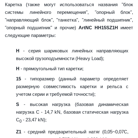
Каретка (также могут использоваться названия "блок
системы линейного перемещения", "опорный блок",
"направляющий блок", "танкетка", "линейный подшипник",
"опорный подшипник" и прочие)
ArtNC HH15SZ1H
имеет
следующие параметры:
H
- серия шариковых линейных направляющих
высокой грузоподъемности (Heavy Load);
H
- прямоугольный тип каретки;
15
- типоразмер (данный параметр определяет
размерную совместимость каретки и рельса с
учетом серии и требуемой точности);
S
- высокая нагрузка (базовая динамическая
нагрузка C - 14,7 kN, базовая статическая нагрузка
С
- 23,47 kN);
0
Z1
- средний предварительный натяг (0,05~0,07C,