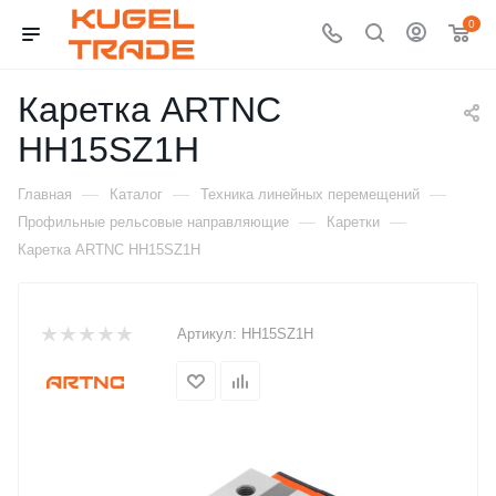
0
Каретка ARTNC
HH15SZ1H
—
—
—
Главная
Каталог
Техника линейных перемещений
—
—
Профильные рельсовые направляющие
Каретки
Каретка ARTNC HH15SZ1H
Артикул:
HH15SZ1H