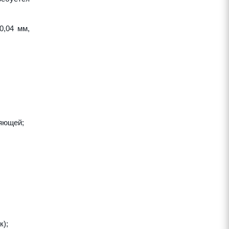
0,04 мм,
ляющей;
к);