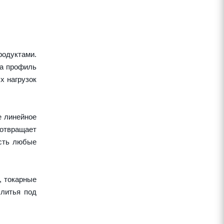
одуктами.
 а профиль
х нагрузок
е линейное
дотвращает
есть любые
, токарные
 литья под