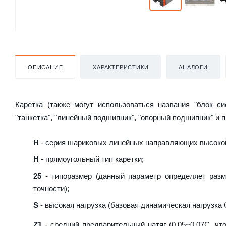
ОПИСАНИЕ
ХАРАКТЕРИСТИКИ
АНАЛОГИ
Каретка (также могут использоваться названия "блок с
"танкетка", "линейный подшипник", "опорный подшипник" и 
H
- серия шариковых линейных направляющих высокой
H
- прямоугольный тип каретки;
25
- типоразмер (данный параметр определяет разм
точности);
S
- высокая нагрузка (базовая динамическая нагрузка C
Z1
- средний предварительный натяг (0,05~0,07C, что