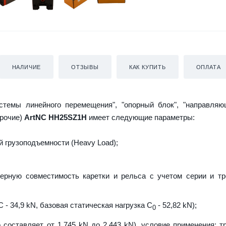
НАЛИЧИЕ
ОТЗЫВЫ
КАК КУПИТЬ
ОПЛАТА
истемы линейного перемещения", "опорный блок", "направляю
прочие)
ArtNC HH25SZ1H
имеет следующие параметры:
 грузоподъемности (Heavy Load);
ерную совместимость каретки и рельса с учетом серии и т
 - 34,9 kN, базовая статическая нагрузка С
- 52,82 kN);
0
 составляет от 1,745 kN до 2,443 kN), условие применения: т