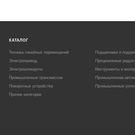
КАТАЛОГ
Техника линейных перемещений
Подшипники и подши
Электропривод
Прецизионные редук
Электрошпиндели
Инструменты и матер
Промышленные трансмиссии
Промышленная автом
Поворотные устройства
Промышленные упло
Прочие категории