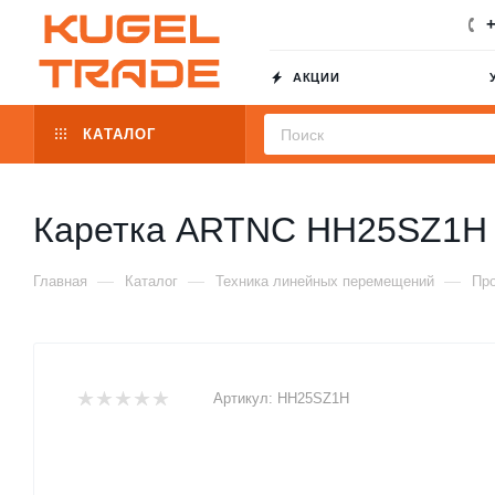
+
АКЦИИ
КАТАЛОГ
Каретка ARTNC HH25SZ1H
—
—
—
Главная
Каталог
Техника линейных перемещений
Пр
Артикул:
HH25SZ1H