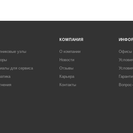
КОМПАНИЯ
ИНФО
пниковые узлы
О компании
Офисы
торы
Новости
Услови
иалы для сервиса
Отзывы
Условия
атика
Карьера
Гаранти
тнения
Контакты
Вопрос-