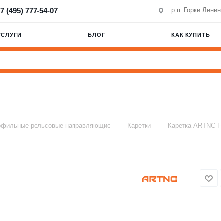
7 (495) 777-54-07
р.п. Горки Лени
УСЛУГИ
БЛОГ
КАК КУПИТЬ
—
—
офильные рельсовые направляющие
Каретки
Каретка ARTNC 