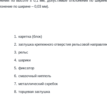
нения по высоте ± 0,1 мм, допустимые отклонения по ширине
лонение по ширине – 0,03 мм).
каретка (блок)
заглушка крепежного отверстия рельсовой направл
рельс
шарики
фиксатор
смазочный ниппель
металлический скребок
торцевая заглушка