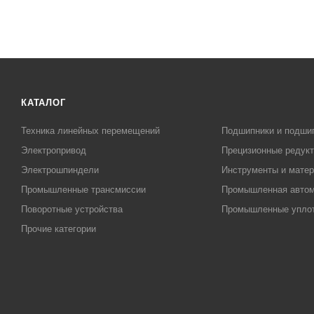
КАТАЛОГ
Техника линейных перемещений
Подшипники и подши
Электропривод
Прецизионные редук
Электрошпиндели
Инструменты и матер
Промышленные трансмиссии
Промышленная автом
Поворотные устройства
Промышленные упло
Прочие категории