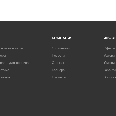
КОМПАНИЯ
ИНФО
пниковые узлы
О компании
Офисы
торы
Новости
Услови
иалы для сервиса
Отзывы
Условия
атика
Карьера
Гаранти
тнения
Контакты
Вопрос-