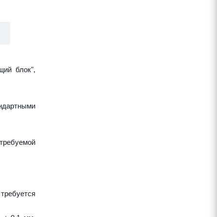
щий блок",
ндартными
требуемой
 требуется