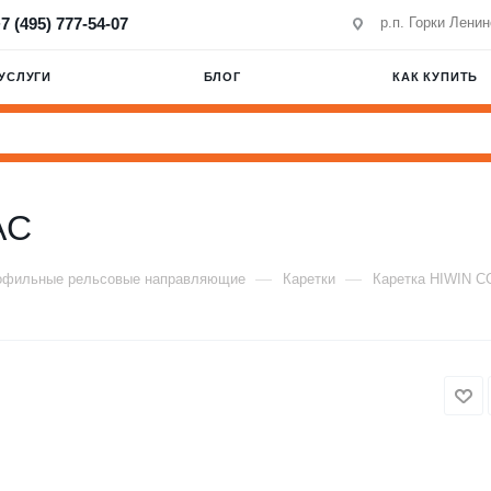
7 (495) 777-54-07
р.п. Горки Лени
УСЛУГИ
БЛОГ
КАК КУПИТЬ
AC
—
—
офильные рельсовые направляющие
Каретки
Каретка HIWIN 