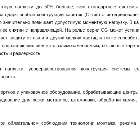
тную нагрузку до 50% больше, чем стандартные системы
агодаря особой конструкции кареток (О-тип) с интегрирован
о значительно повышает допустимую моментную нагрузку. В ка
и ее снятии с направляющей. На рельс серии CG может устан
ает защиту от пыли и других мелких частиц и также способст
х направляющих является взаимозаменяемым, т.е. любые карет
сть и размерность.
нагрузка, усовершенствованная конструкция системы см
ановка.
портное и упаковочное оборудование, обрабатывающие центры
дование для резки металлов, штамповки, обработки камня,
ри обязательном соблюдения технологии монтажа, режима 