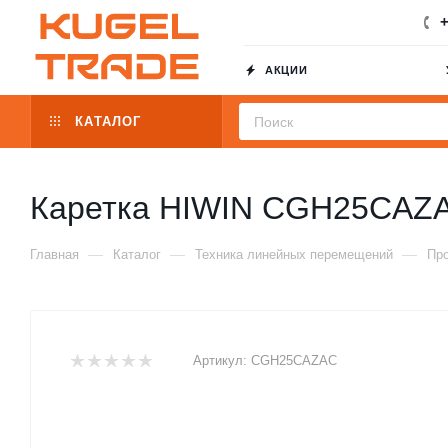
+
АКЦИИ
КАТАЛОГ
Каретка HIWIN CGH25CAZ
—
—
—
Главная
Каталог
Техника линейных перемещений
Пр
Артикул:
CGH25CAZAC