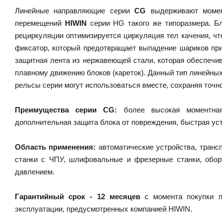
Линейные направляющие серии
CG
выдерживают момен
перемещений
HIWIN
серии HG такого же типоразмера. Бл
рециркуляции оптимизируется циркуляция тел качения, чт
фиксатор, который предотвращает выпадение шариков пр
защитная лента из нержавеющей стали, которая обеспечив
плавному движению блоков (кареток). Данный тип линейны
рельсы серии могут использоваться вместе, сохраняя точно
Преимущества серии CG:
более высокая моментная 
дополнительная защита блока от повреждения, быстрая уст
Область применения:
автоматические устройства, транс
станки с ЧПУ, шлифовальные и фрезерные станки, обору
давлением.
Гарантийный срок - 12 месяцев
с момента покупки п
эксплуатации, предусмотренных компанией HIWIN.