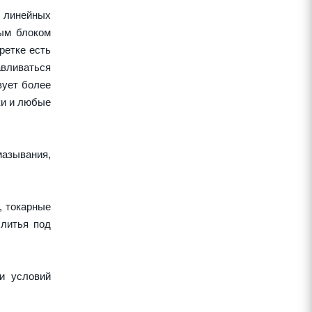
 линейных
ным блоком
ретке есть
авливаться
вует более
ки и любые
азывания,
, токарные
 литья под
и условий