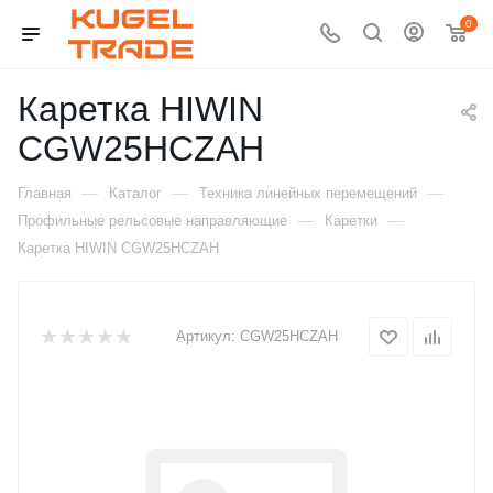
0
Каретка HIWIN
CGW25HCZAH
—
—
—
Главная
Каталог
Техника линейных перемещений
—
—
Профильные рельсовые направляющие
Каретки
Каретка HIWIN CGW25HCZAH
Артикул:
CGW25HCZAH