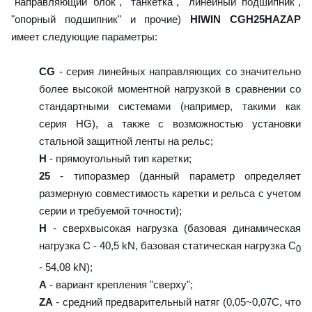
"направляющий блок", "танкетка", "линейный подшипник",
"опорный подшипник" и прочие)
HIWIN CGH25HAZAP
имеет следующие параметры:
CG
- серия линейных направляющих со значительно
более высокой моментной нагрузкой в сравнении со
стандартными системами (например, такими как
серия HG), а также с возможностью установки
стальной защитной ленты на рельс;
H
- прямоугольный тип каретки;
25
- типоразмер (данный параметр определяет
размерную совместимость каретки и рельса с учетом
серии и требуемой точности);
H
- сверхвысокая нагрузка (базовая динамическая
нагрузка C - 40,5 kN, базовая статическая нагрузка С
0
- 54,08 kN);
A
- вариант крепления "сверху";
ZA
- средний предварительный натяг (0,05~0,07C, что