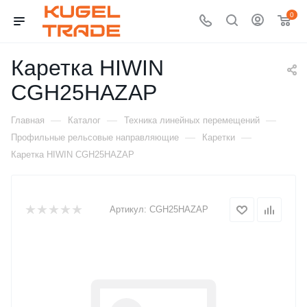
0
Каретка HIWIN
CGH25HAZAP
—
—
—
Главная
Каталог
Техника линейных перемещений
—
—
Профильные рельсовые направляющие
Каретки
Каретка HIWIN CGH25HAZAP
Артикул:
CGH25HAZAP