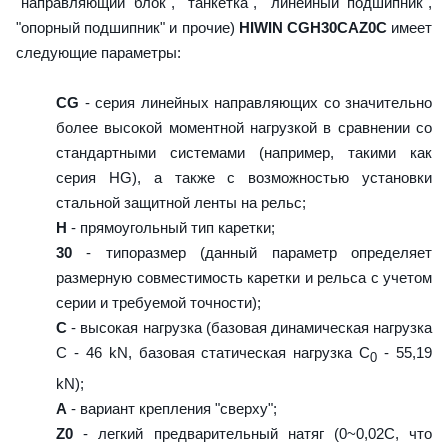
"направляющий блок", "танкетка", "линейный подшипник",
"опорный подшипник" и прочие)
HIWIN CGH30CAZ0C
имеет
следующие параметры:
CG
- серия линейных направляющих со значительно
более высокой моментной нагрузкой в сравнении со
стандартными системами (например, такими как
серия HG), а также с возможностью установки
стальной защитной ленты на рельс;
H
- прямоугольный тип каретки;
30
- типоразмер (данный параметр определяет
размерную совместимость каретки и рельса с учетом
серии и требуемой точности);
C
- высокая нагрузка (базовая динамическая нагрузка
C - 46 kN, базовая статическая нагрузка С
- 55,19
0
kN);
A
- вариант крепления "сверху";
Z0
- легкий предварительный натяг (0~0,02C, что