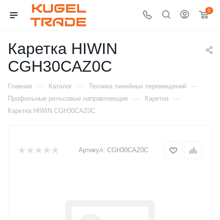
0
Каретка HIWIN
CGH30CAZ0C
—
—
—
Главная
Каталог
Техника линейных перемещений
—
—
Профильные рельсовые направляющие
Каретки
Каретка HIWIN CGH30CAZ0C
Артикул:
CGH30CAZ0C