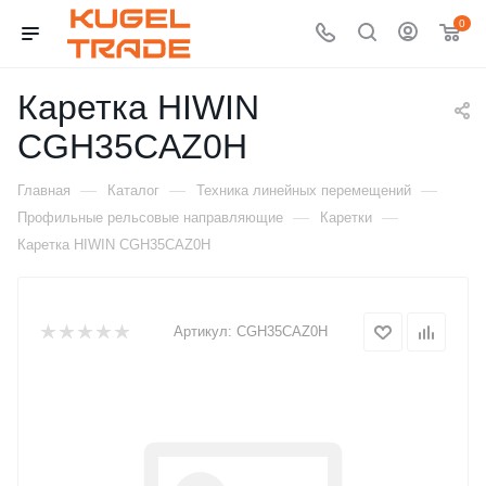
0
Каретка HIWIN
CGH35CAZ0H
—
—
—
Главная
Каталог
Техника линейных перемещений
—
—
Профильные рельсовые направляющие
Каретки
Каретка HIWIN CGH35CAZ0H
Артикул:
CGH35CAZ0H