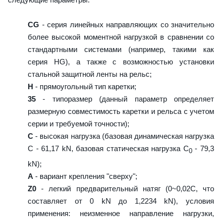
CG
- серия линейных направляющих со значительно
более высокой моментной нагрузкой в сравнении со
стандартными системами (например, такими как
серия HG), а также с возможностью установки
стальной защитной ленты на рельс;
H
- прямоугольный тип каретки;
35
- типоразмер (данный параметр определяет
размерную совместимость каретки и рельса с учетом
серии и требуемой точности);
C
- высокая нагрузка (базовая динамическая нагрузка
C - 61,17 kN, базовая статическая нагрузка С
- 79,3
0
kN);
A
- вариант крепления "сверху";
Z0
- легкий предварительный натяг (0~0,02C, что
составляет от 0 kN до 1,2234 kN), условия
применения: неизменное направление нагрузки,