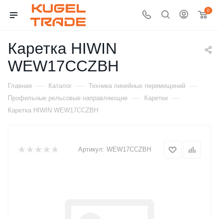
0
Каретка HIWIN
WEW17CCZBH
—
—
—
Главная
Каталог
Техника линейных перемещений
—
—
Профильные рельсовые направляющие
Каретки
Каретка HIWIN WEW17CCZBH
Артикул:
WEW17CCZBH