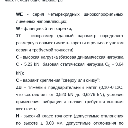
WE
- серия четырёхрядных широкопрофильных
линейных направляющих;
W
- фланцевый тип каретки;
17
- типоразмер (данный параметр определяет
размерную совместимость каретки и рельса с учетом
серии и требуемой точности);
C
- высокая нагрузка (базовая динамическая нагрузка
C - 5,23 kN, базовая статическая нагрузка С
- 9,64
0
kN);
C
- вариант крепления "сверху или снизу";
ZB
- тяжёлый предварительный натяг (0,10~0,12C,
что составляет от 0,523 kN до 0,6276 kN), условия
применения: вибрации и толчки, требуется высокая
жесткость;
H
- высокий класс точности (допустимые отклонения
по высоте ± 0,03 мм, допустимые отклонения по