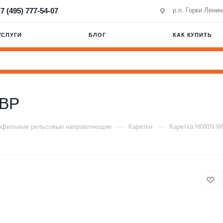
7 (495) 777-54-07
р.п. Горки Лени
УСЛУГИ
БЛОГ
КАК КУПИТЬ
ZBP
—
—
офильные рельсовые направляющие
Каретки
Каретка HIWIN 