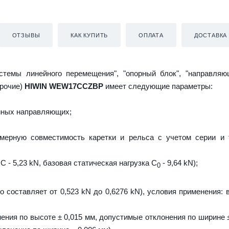
ОТЗЫВЫ
КАК КУПИТЬ
ОПЛАТА
ДОСТАВКА
истемы линейного перемещения", "опорный блок", "направляю
прочие)
HIWIN WEW17CCZBP
имеет следующие параметры:
йных направляющих;
мерную совместимость каретки и рельса с учетом серии и 
C - 5,23 kN, базовая статическая нагрузка С
- 9,64 kN);
0
о составляет от 0,523 kN до 0,6276 kN), условия применения: 
ения по высоте ± 0,015 мм, допустимые отклонения по ширине ±