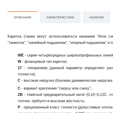
ОПИСАНИЕ
ХАРАКТЕРИСТИКИ
НАЛИЧИЕ
Каретка (также могут использоваться названия "блок с
"танкетка", "линейный подшипник", "опорный подшипник" и 
WE
- серия четырёхрядных широкопрофильных лине
W
- фланцевый тип каретки;
17
- типоразмер (данный параметр определяет раз
точности);
C
- высокая нагрузка (базовая динамическая нагрузка 
C
- вариант крепления "сверху или снизу";
ZB
- тяжёлый предварительный натяг (0,10~0,12C, чт
толчки, требуется высокая жесткость;
P
- прецизионный класс точности (допустимые отклон