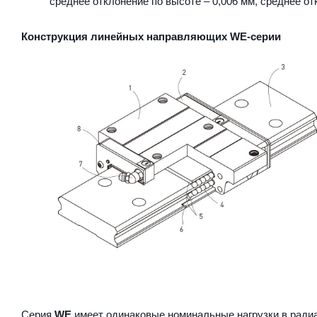
среднее отклонение по высоте – 0,006 мм, среднее от
Конструкция линейных направляющих WE-серии
Серия
WE
имеет одинаковые номинальные нагрузки в радиа