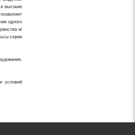
ся высокие
 позволяет
ния одного
ранства и/
льсы серии
рудование,
и условий