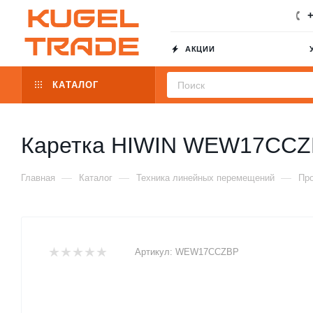
+
АКЦИИ
КАТАЛОГ
Каретка HIWIN WEW17CC
—
—
—
Главная
Каталог
Техника линейных перемещений
Пр
Артикул:
WEW17CCZBP