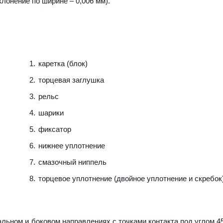
клонение по ширине – 0,006 мм).
каретка (блок)
торцевая заглушка
рельс
шарики
фиксатор
нижнее уплотнение
смазочный ниппель
торцевое уплотнение (двойное уплотнение и скребок
льном и боковом направлениях с точками контакта под углом 45