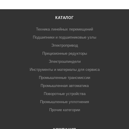
КАТАЛОГ
Техника линейных перемещений
Подшипники и подшипниковые узлы
Электропривод
Прецизионные редукторы
Электрошпиндели
Инструменты и материалы для сервиса
Промышленные трансмиссии
Промышленная автоматика
Поворотные устройства
Промышленные уплотнения
Прочие категории