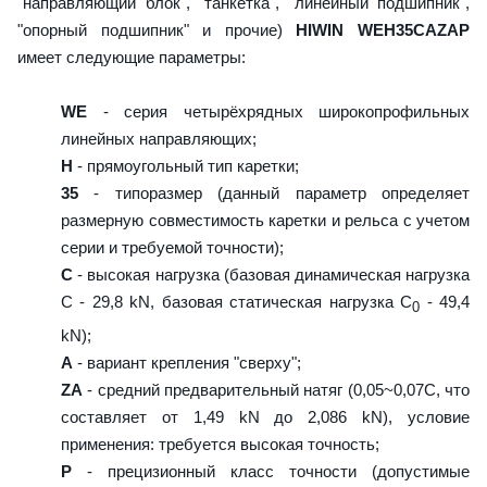
"направляющий блок", "танкетка", "линейный подшипник",
"опорный подшипник" и прочие)
HIWIN WEH35CAZAP
имеет следующие параметры:
WE
- серия четырёхрядных широкопрофильных
линейных направляющих;
H
- прямоугольный тип каретки;
35
- типоразмер (данный параметр определяет
размерную совместимость каретки и рельса с учетом
серии и требуемой точности);
C
- высокая нагрузка (базовая динамическая нагрузка
C - 29,8 kN, базовая статическая нагрузка С
- 49,4
0
kN);
A
- вариант крепления "сверху";
ZA
- средний предварительный натяг (0,05~0,07C, что
составляет от 1,49 kN до 2,086 kN), условие
применения: требуется высокая точность;
P
- прецизионный класс точности (допустимые