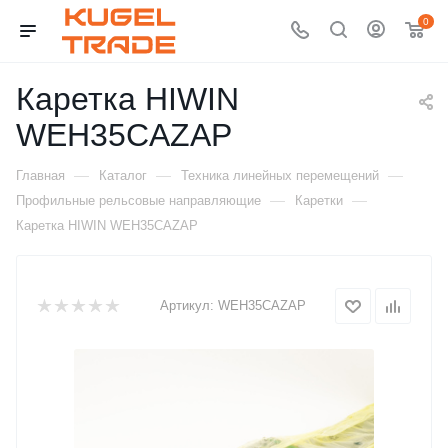
0
Каретка HIWIN
WEH35CAZAP
—
—
—
Главная
Каталог
Техника линейных перемещений
—
—
Профильные рельсовые направляющие
Каретки
Каретка HIWIN WEH35CAZAP
Артикул:
WEH35CAZAP