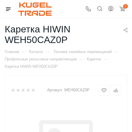
0
Каретка HIWIN
WEH50CAZ0P
—
—
—
Главная
Каталог
Техника линейных перемещений
—
—
Профильные рельсовые направляющие
Каретки
Каретка HIWIN WEH50CAZ0P
Артикул:
WEH50CAZ0P