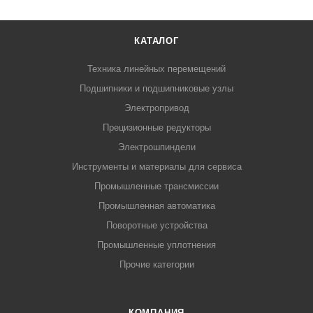
КАТАЛОГ
Техника линейных перемещений
Подшипники и подшипниковые узлы
Электропривод
Прецизионные редукторы
Электрошпиндели
Инструменты и материалы для сервиса
Промышленные трансмиссии
Промышленная автоматика
Поворотные устройства
Промышленные уплотнения
Прочие категории
КОМПАНИЯ