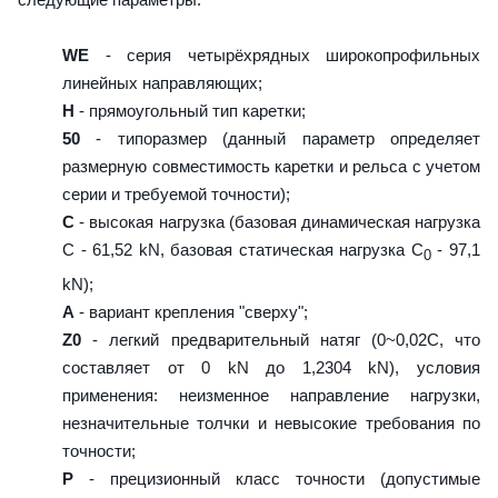
WE
- серия четырёхрядных широкопрофильных
линейных направляющих;
H
- прямоугольный тип каретки;
50
- типоразмер (данный параметр определяет
размерную совместимость каретки и рельса с учетом
серии и требуемой точности);
C
- высокая нагрузка (базовая динамическая нагрузка
C - 61,52 kN, базовая статическая нагрузка С
- 97,1
0
kN);
A
- вариант крепления "сверху";
Z0
- легкий предварительный натяг (0~0,02C, что
составляет от 0 kN до 1,2304 kN), условия
применения: неизменное направление нагрузки,
незначительные толчки и невысокие требования по
точности;
P
- прецизионный класс точности (допустимые