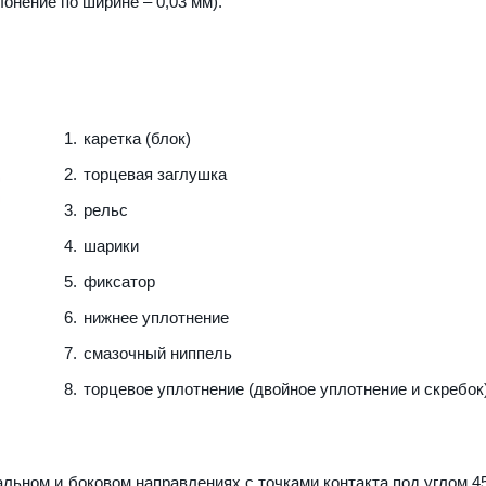
лонение по ширине – 0,03 мм).
каретка (блок)
торцевая заглушка
рельс
шарики
фиксатор
нижнее уплотнение
смазочный ниппель
торцевое уплотнение (двойное уплотнение и скребок
льном и боковом направлениях с точками контакта под углом 45