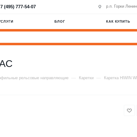
7 (495) 777-54-07
р.п. Горки Лени
УСЛУГИ
БЛОГ
КАК КУПИТЬ
ZAC
—
—
офильные рельсовые направляющие
Каретки
Каретка HIWIN 