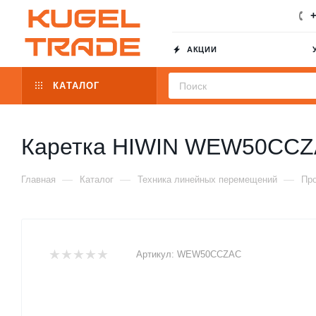
+
АКЦИИ
КАТАЛОГ
Каретка HIWIN WEW50CC
—
—
—
Главная
Каталог
Техника линейных перемещений
Пр
Артикул:
WEW50CCZAC