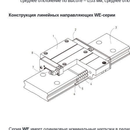
среднее отклонение по высоте – 0,03 мм, среднее отк
Конструкция линейных направляющих WE-серии
Серия
WE
имеет одинаковые номинальные нагрузки в радиа