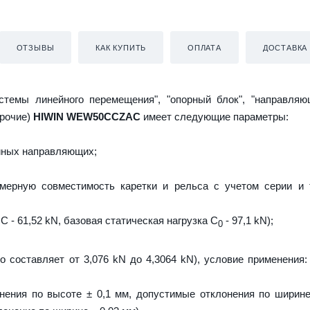
ОТЗЫВЫ
КАК КУПИТЬ
ОПЛАТА
ДОСТАВКА
истемы линейного перемещения", "опорный блок", "направляю
прочие)
HIWIN WEW50CCZAC
имеет следующие параметры:
йных направляющих;
мерную совместимость каретки и рельса с учетом серии и 
C - 61,52 kN, базовая статическая нагрузка С
- 97,1 kN);
0
о составляет от 3,076 kN до 4,3064 kN), условие применения:
нения по высоте ± 0,1 мм, допустимые отклонения по ширине