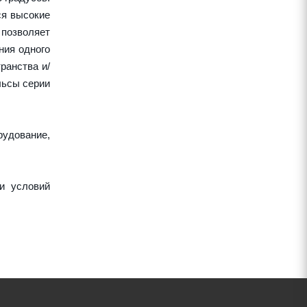
ся высокие
 позволяет
ния одного
ранства и/
льсы серии
рудование,
и условий