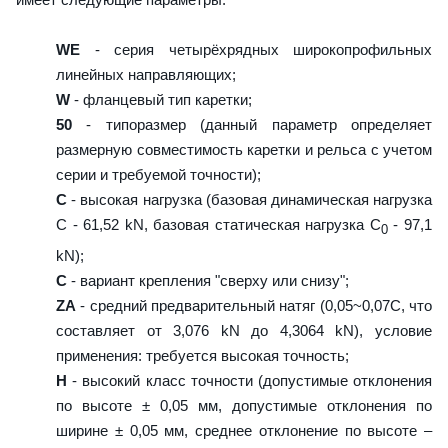
WE
- серия четырёхрядных широкопрофильных
линейных направляющих;
W
- фланцевый тип каретки;
50
- типоразмер (данный параметр определяет
размерную совместимость каретки и рельса с учетом
серии и требуемой точности);
C
- высокая нагрузка (базовая динамическая нагрузка
C - 61,52 kN, базовая статическая нагрузка С
- 97,1
0
kN);
C
- вариант крепления "сверху или снизу";
ZA
- средний предварительный натяг (0,05~0,07C, что
составляет от 3,076 kN до 4,3064 kN), условие
применения: требуется высокая точность;
H
- высокий класс точности (допустимые отклонения
по высоте ± 0,05 мм, допустимые отклонения по
ширине ± 0,05 мм, среднее отклонение по высоте –