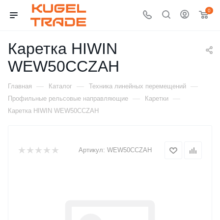
0
Каретка HIWIN
WEW50CCZAH
—
—
—
Главная
Каталог
Техника линейных перемещений
—
—
Профильные рельсовые направляющие
Каретки
Каретка HIWIN WEW50CCZAH
Артикул:
WEW50CCZAH