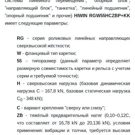
системы линейного перемещения", "опорный блок",
"направляющий блок", "танкетка", "линейный подшипник",
"опорный подшипник" и прочие)
HIWIN RGW55HCZBP+KK
имеет следующие параметры:
RG
- серия роликовых линейных направляющих
сверхвысокой жёсткости;
W
- фланцевый тип каретки;
55
- типоразмер (данный параметр определяет
размерную совместимость каретки и рельса с учетом
серии и требуемой точности);
H
- сверхвысокая нагрузка (базовая динамическая
нагрузка C - 167,8 kN, базовая статическая нагрузка
С
- 348 kN);
0
C
- вариант крепления "сверху или снизу";
ZB
- тяжёлый предварительный натяг (0,10~0,12C,
что составляет от 16,78 kN до 20,136 kN), условия
применения: вибрации и толчки, требуется высокая