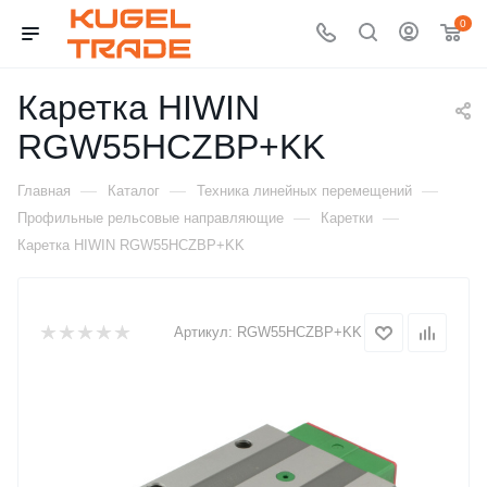
0
Каретка HIWIN
RGW55HCZBP+KK
—
—
—
Главная
Каталог
Техника линейных перемещений
—
—
Профильные рельсовые направляющие
Каретки
Каретка HIWIN RGW55HCZBP+KK
Артикул:
RGW55HCZBP+KK