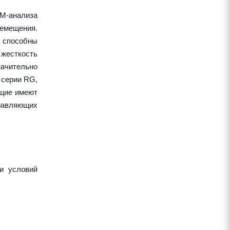
EM-анализа
ремещения.
 способны
жесткость
начительно
 серии RG,
ющие имеют
правляющих
и условий