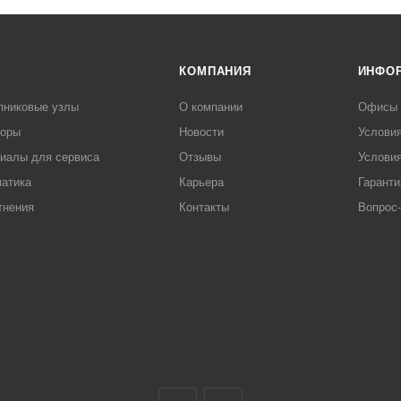
КОМПАНИЯ
ИНФО
пниковые узлы
О компании
Офисы
торы
Новости
Услови
иалы для сервиса
Отзывы
Условия
атика
Карьера
Гаранти
тнения
Контакты
Вопрос-