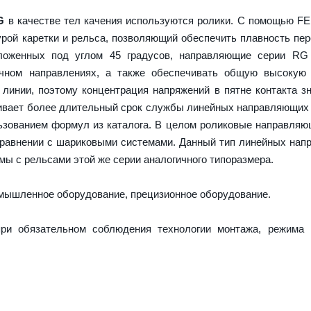
G
в качестве тел качения используются ролики. С помощью F
урой каретки и рельса, позволяющий обеспечить плавность пе
оложенных под углом 45 градусов, направляющие серии RG
ечном направлениях, а также обеспечивать общую высокую 
 линии, поэтому концентрация напряжений в пятне контакта з
ечивает более длительный срок службы линейных направляющих
ьзованием формул из каталога. В целом роликовые направля
сравнении с шариковыми системами. Данный тип линейных на
ы с рельсами этой же серии аналогичного типоразмера.
ышленное оборудование, прецизионное оборудование.
ри обязательном соблюдения технологии монтажа, режима 