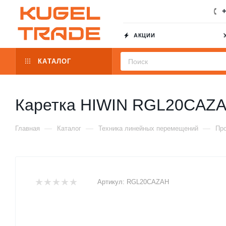
+
АКЦИИ
КАТАЛОГ
Каретка HIWIN RGL20CAZ
—
—
—
Главная
Каталог
Техника линейных перемещений
Пр
Артикул:
RGL20CAZAH