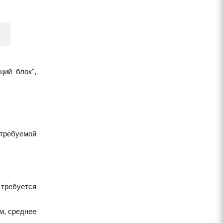
щий блок",
требуемой
 требуется
м, среднее