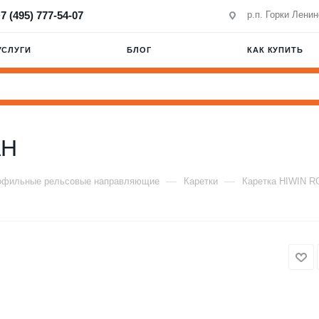
7 (495) 777-54-07
р.п. Горки Лени
УСЛУГИ
БЛОГ
КАК КУПИТЬ
AH
—
—
офильные рельсовые направляющие
Каретки
Каретка HIWIN 