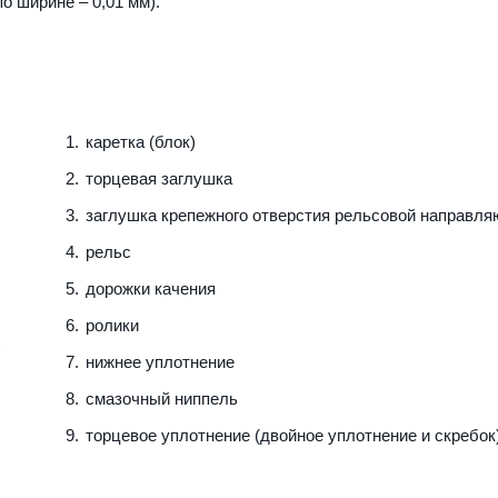
о ширине – 0,01 мм).
каретка (блок)
торцевая заглушка
заглушка крепежного отверстия рельсовой направл
рельс
дорожки качения
ролики
нижнее уплотнение
смазочный ниппель
торцевое уплотнение (двойное уплотнение и скребок