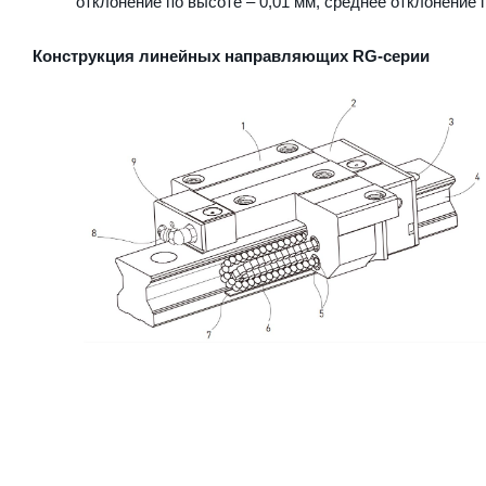
отклонение по высоте – 0,01 мм, среднее отклонение п
Конструкция линейных направляющих RG-серии