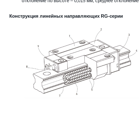
отклонение по высоте – 0,015 мм, среднее отклонение
Конструкция линейных направляющих RG-серии