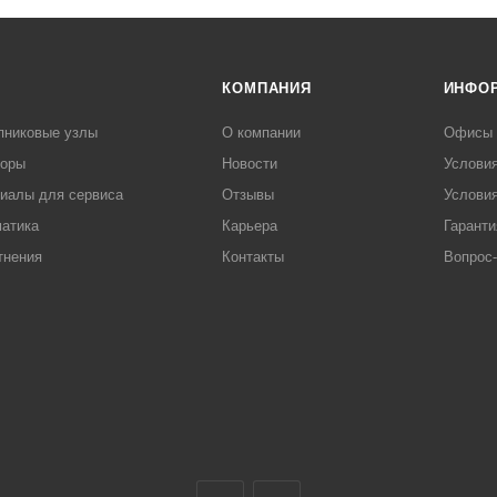
КОМПАНИЯ
ИНФО
пниковые узлы
О компании
Офисы
торы
Новости
Услови
иалы для сервиса
Отзывы
Условия
атика
Карьера
Гаранти
тнения
Контакты
Вопрос-