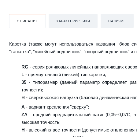
ОПИСАНИЕ
ХАРАКТЕРИСТИКИ
НАЛИЧИЕ
Каретка (также могут использоваться названия "блок с
"танкетка", "линейный подшипник", "опорный подшипник" и 
RG
- серия роликовых линейных направляющих сверх
L
- прямоугольный (низкий) тип каретки;
35
- типоразмер (данный параметр определяет раз
точности);
H
- сверхвысокая нагрузка (базовая динамическая нагр
A
- вариант крепления "сверху";
ZA
- средний предварительный натяг (0,05~0,07C, ч
высокая точность;
H
- высокий класс точности (допустимые отклонения п