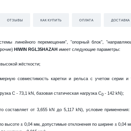
ОТЗЫВЫ
КАК КУПИТЬ
ОПЛАТА
ДОСТАВКА
истемы линейного перемещения", "опорный блок", "направляю
прочие)
HIWIN RGL35HAZAH
имеет следующие параметры:
высокой жёсткости;
мерную совместимость каретки и рельса с учетом серии и 
узка C - 73,1 kN, базовая статическая нагрузка С
- 142 kN);
0
то составляет от 3,655 kN до 5,117 kN), условие применения:
о высоте ± 0,04 мм, допустимые отклонения по ширине ± 0,04 м