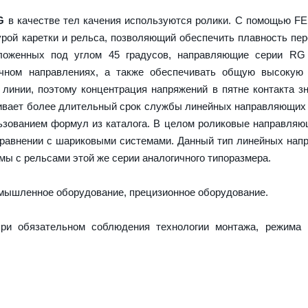
G
в качестве тел качения используются ролики. С помощью F
урой каретки и рельса, позволяющий обеспечить плавность пе
оложенных под углом 45 градусов, направляющие серии RG
ечном направлениях, а также обеспечивать общую высокую 
 линии, поэтому концентрация напряжений в пятне контакта з
ечивает более длительный срок службы линейных направляющих
ьзованием формул из каталога. В целом роликовые направля
сравнении с шариковыми системами. Данный тип линейных на
ы с рельсами этой же серии аналогичного типоразмера.
ышленное оборудование, прецизионное оборудование.
ри обязательном соблюдения технологии монтажа, режима 