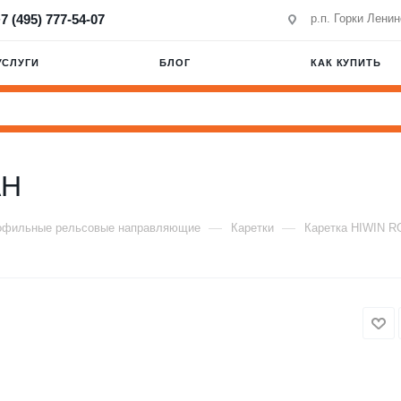
7 (495) 777-54-07
р.п. Горки Лени
УСЛУГИ
БЛОГ
КАК КУПИТЬ
AH
—
—
офильные рельсовые направляющие
Каретки
Каретка HIWIN 