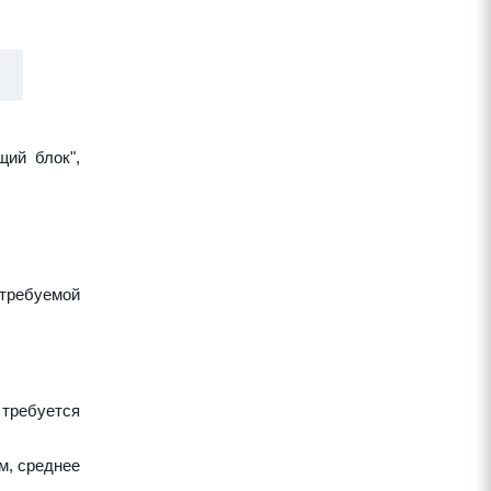
щий блок",
требуемой
 требуется
м, среднее