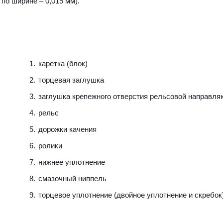
 по ширине – 0,015 мм).
каретка (блок)
торцевая заглушка
заглушка крепежного отверстия рельсовой направл
рельс
дорожки качения
ролики
нижнее уплотнение
смазочный ниппель
торцевое уплотнение (двойное уплотнение и скребок