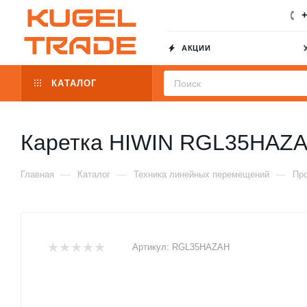
+
АКЦИИ
КАТАЛОГ
Каретка HIWIN RGL35HAZ
—
—
—
Главная
Каталог
Техника линейных перемещений
Пр
Артикул:
RGL35HAZAH