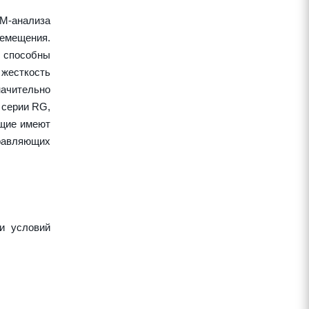
EM-анализа
ремещения.
 способны
жесткость
начительно
 серии RG,
ющие имеют
правляющих
и условий