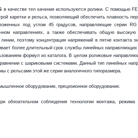
G
в качестве тел качения используются ролики. С помощью F
урой каретки и рельса, позволяющий обеспечить плавность пе
оложенных под углом 45 градусов, направляющие серии RG
ечном направлениях, а также обеспечивать общую высокую 
 линии, поэтому концентрация напряжений в пятне контакта з
ечивает более длительный срок службы линейных направляющих
ьзованием формул из каталога. В целом роликовые направля
сравнении с шариковыми системами. Данный тип линейных на
ы с рельсами этой же серии аналогичного типоразмера.
ышленное оборудование, прецизионное оборудование.
ри обязательном соблюдения технологии монтажа, режима 