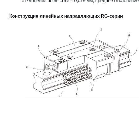
отклонение по высоте – 0,015 мм, среднее отклонение
Конструкция линейных направляющих RG-серии