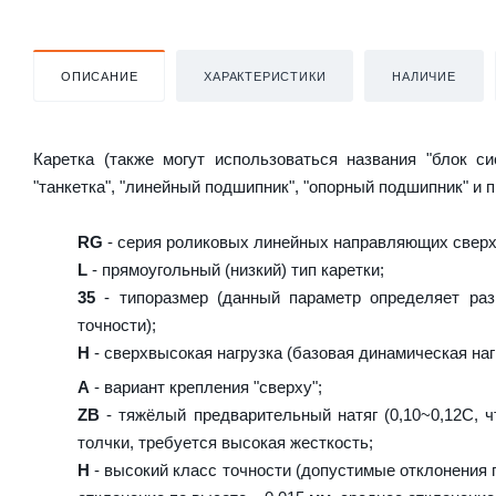
ОПИСАНИЕ
ХАРАКТЕРИСТИКИ
НАЛИЧИЕ
Каретка (также могут использоваться названия "блок с
"танкетка", "линейный подшипник", "опорный подшипник" и 
RG
- серия роликовых линейных направляющих сверх
L
- прямоугольный (низкий) тип каретки;
35
- типоразмер (данный параметр определяет раз
точности);
H
- сверхвысокая нагрузка (базовая динамическая нагр
A
- вариант крепления "сверху";
ZB
- тяжёлый предварительный натяг (0,10~0,12C, ч
толчки, требуется высокая жесткость;
H
- высокий класс точности (допустимые отклонения п