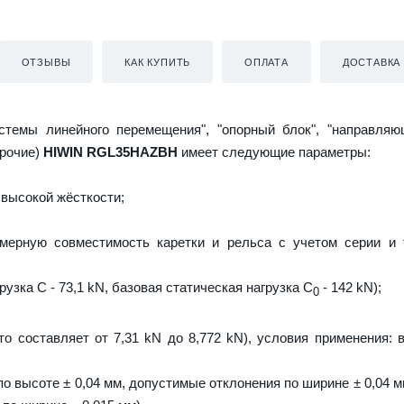
ОТЗЫВЫ
КАК КУПИТЬ
ОПЛАТА
ДОСТАВКА
истемы линейного перемещения", "опорный блок", "направляю
прочие)
HIWIN RGL35HAZBH
имеет следующие параметры:
высокой жёсткости;
мерную совместимость каретки и рельса с учетом серии и 
узка C - 73,1 kN, базовая статическая нагрузка С
- 142 kN);
0
то составляет от 7,31 kN до 8,772 kN), условия применения: 
о высоте ± 0,04 мм, допустимые отклонения по ширине ± 0,04 м