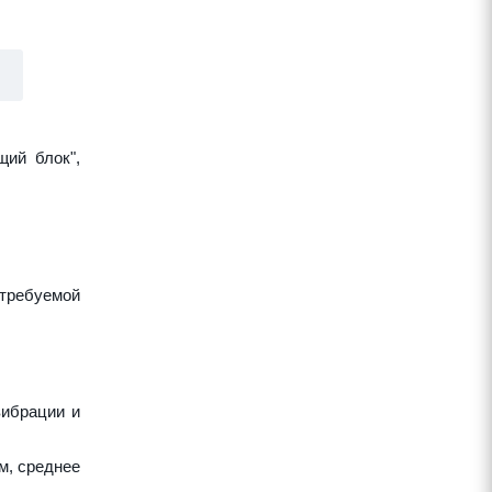
щий блок",
требуемой
вибрации и
м, среднее