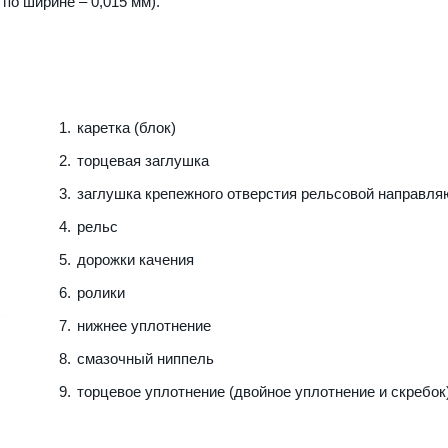
 по ширине – 0,015 мм).
каретка (блок)
торцевая заглушка
заглушка крепежного отверстия рельсовой направл
рельс
дорожки качения
ролики
нижнее уплотнение
смазочный ниппель
торцевое уплотнение (двойное уплотнение и скребок