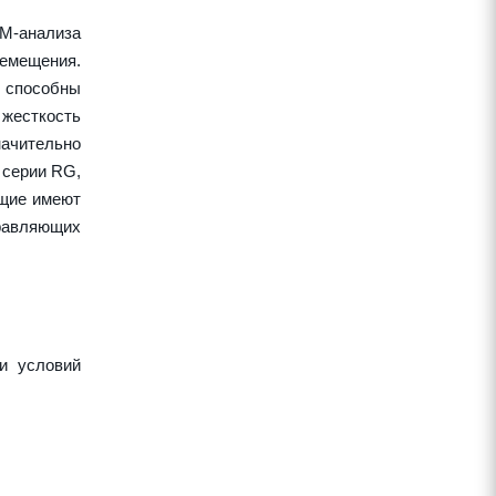
EM-анализа
ремещения.
 способны
жесткость
начительно
 серии RG,
ющие имеют
правляющих
и условий