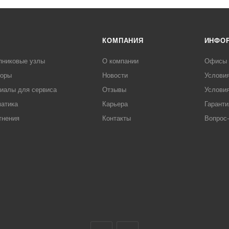
КОМПАНИЯ
ИНФО
пниковые узлы
О компании
Офисы
торы
Новости
Услови
иалы для сервиса
Отзывы
Условия
атика
Карьера
Гаранти
тнения
Контакты
Вопрос-