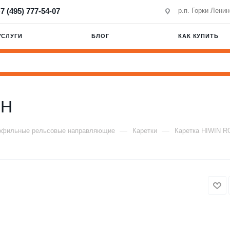
7 (495) 777-54-07
р.п. Горки Лени
УСЛУГИ
БЛОГ
КАК КУПИТЬ
BH
—
—
офильные рельсовые направляющие
Каретки
Каретка HIWIN 