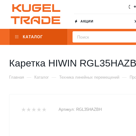
+
АКЦИИ
КАТАЛОГ
Каретка HIWIN RGL35HAZ
—
—
—
Главная
Каталог
Техника линейных перемещений
Пр
Артикул:
RGL35HAZBH