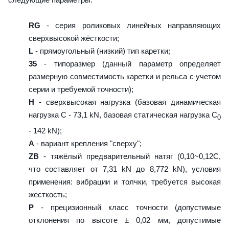
RG
- серия роликовых линейных направляющих
сверхвысокой жёсткости;
L
- прямоугольный (низкий) тип каретки;
35
- типоразмер (данный параметр определяет
размерную совместимость каретки и рельса с учетом
серии и требуемой точности);
H
- сверхвысокая нагрузка (базовая динамическая
нагрузка C - 73,1 kN, базовая статическая нагрузка С
0
- 142 kN);
A
- вариант крепления "сверху";
ZB
- тяжёлый предварительный натяг (0,10~0,12C,
что составляет от 7,31 kN до 8,772 kN), условия
применения: вибрации и толчки, требуется высокая
жесткость;
P
- прецизионный класс точности (допустимые
отклонения по высоте ± 0,02 мм, допустимые