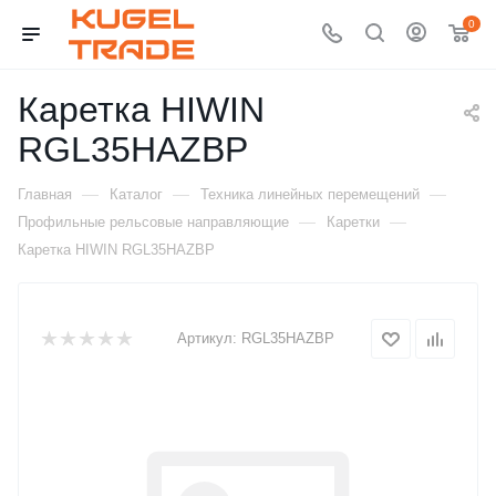
0
Каретка HIWIN
RGL35HAZBP
—
—
—
Главная
Каталог
Техника линейных перемещений
—
—
Профильные рельсовые направляющие
Каретки
Каретка HIWIN RGL35HAZBP
Артикул:
RGL35HAZBP