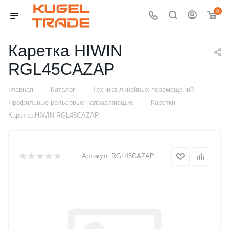
0
Каретка HIWIN
RGL45CAZAP
—
—
—
Главная
Каталог
Техника линейных перемещений
—
—
Профильные рельсовые направляющие
Каретки
Каретка HIWIN RGL45CAZAP
Артикул:
RGL45CAZAP