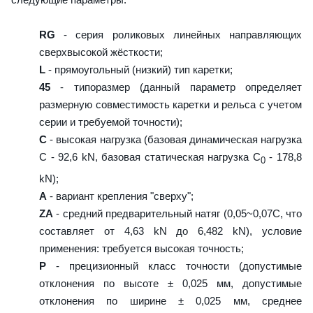
RG
- серия роликовых линейных направляющих
сверхвысокой жёсткости;
L
- прямоугольный (низкий) тип каретки;
45
- типоразмер (данный параметр определяет
размерную совместимость каретки и рельса с учетом
серии и требуемой точности);
C
- высокая нагрузка (базовая динамическая нагрузка
C - 92,6 kN, базовая статическая нагрузка С
- 178,8
0
kN);
A
- вариант крепления "сверху";
ZA
- средний предварительный натяг (0,05~0,07C, что
составляет от 4,63 kN до 6,482 kN), условие
применения: требуется высокая точность;
P
- прецизионный класс точности (допустимые
отклонения по высоте ± 0,025 мм, допустимые
отклонения по ширине ± 0,025 мм, среднее