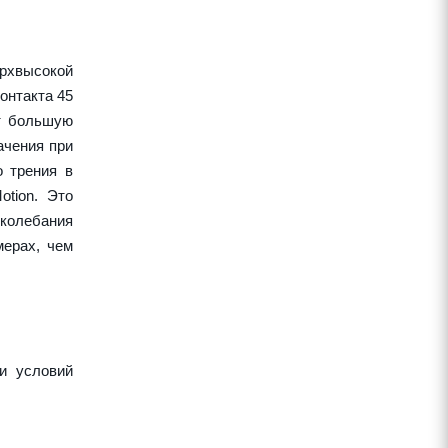
рхвысокой
онтакта 45
ет большую
ачения при
о трения в
tion. Это
колебания
ерах, чем
и условий