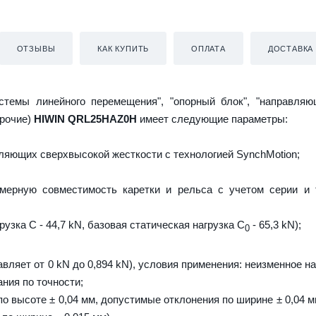
ОТЗЫВЫ
КАК КУПИТЬ
ОПЛАТА
ДОСТАВКА
истемы линейного перемещения", "опорный блок", "направляю
прочие)
HIWIN QRL25HAZ0H
имеет следующие параметры:
яющих сверхвысокой жесткости с технологией SynchMotion;
мерную совместимость каретки и рельса с учетом серии и 
узка C - 44,7 kN, базовая статическая нагрузка С
- 65,3 kN);
0
авляет от 0 kN до 0,894 kN), условия применения: неизменное н
ния по точности;
о высоте ± 0,04 мм, допустимые отклонения по ширине ± 0,04 м