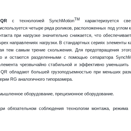
TM
 QR
с технологией SynchMotion
характеризуется све
используется четыре ряда роликов, расположенных под углом к
нтакта при нагрузке значительно снижается, что обеспечива
ырех направлениях нагрузки. В стандартных сериях элементы к
вая тем самым трение скольжения. Для предотвращения этог
но и остаются разделенными с помощью сепаратора SynchMo
элемента чрезвычайно стабильной и эффективно уменьшить 
 QR обладают большей грузоподъемностью при меньших разм
ерии RG аналогичного типоразмера.
ышленное оборудование, прецизионное оборудование.
ри обязательном соблюдения технологии монтажа, режима 