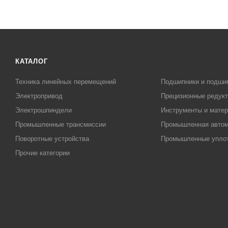
КАТАЛОГ
Техника линейных перемещений
Подшипники и подши
Электропривод
Прецизионные редук
Электрошпиндели
Инструменты и матер
Промышленные трансмиссии
Промышленная автом
Поворотные устройства
Промышленные упло
Прочие категории