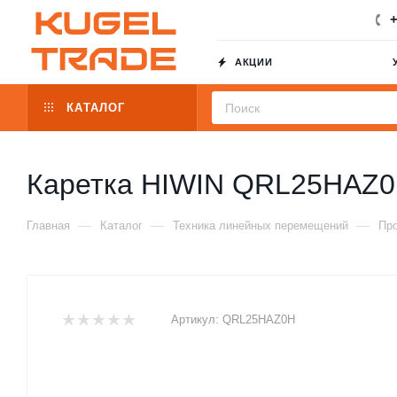
+
АКЦИИ
КАТАЛОГ
Каретка HIWIN QRL25HAZ
—
—
—
Главная
Каталог
Техника линейных перемещений
Пр
Артикул:
QRL25HAZ0H