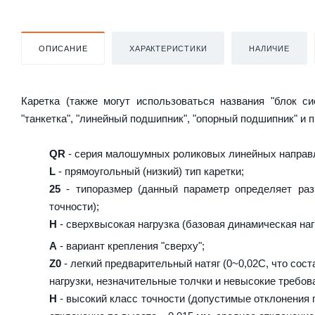
ОПИСАНИЕ
ХАРАКТЕРИСТИКИ
НАЛИЧИЕ
Каретка (также могут использоваться названия "блок с
"танкетка", "линейный подшипник", "опорный подшипник" и 
QR
- серия малошумных роликовых линейных направл
L
- прямоугольный (низкий) тип каретки;
25
- типоразмер (данный параметр определяет раз
точности);
H
- сверхвысокая нагрузка (базовая динамическая нагр
A
- вариант крепления "сверху";
Z0
- легкий предварительный натяг (0~0,02C, что сост
нагрузки, незначительные толчки и невысокие требова
H
- высокий класс точности (допустимые отклонения п