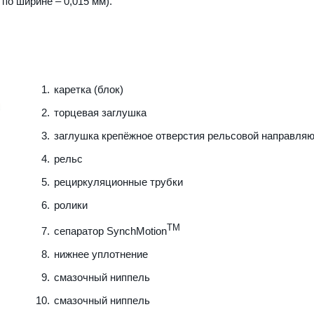
 по ширине – 0,015 мм).
каретка (блок)
торцевая заглушка
заглушка крепёжное отверстия рельсовой направля
рельс
рециркуляционные трубки
ролики
TM
сепаратор SynchMotion
нижнее уплотнение
смазочный ниппель
смазочный ниппель