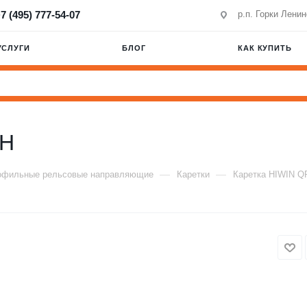
7 (495) 777-54-07
р.п. Горки Лени
УСЛУГИ
БЛОГ
КАК КУПИТЬ
0H
—
—
офильные рельсовые направляющие
Каретки
Каретка HIWIN 