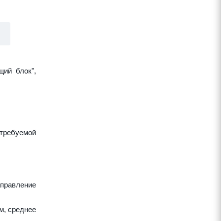
щий блок",
требуемой
аправление
м, среднее