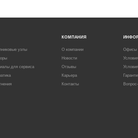
КОМПАНИЯ
ИНФО
пниковые узлы
О компании
Офисы
торы
Новости
Услови
иалы для сервиса
Отзывы
Условия
атика
Карьера
Гаранти
тнения
Контакты
Вопрос-