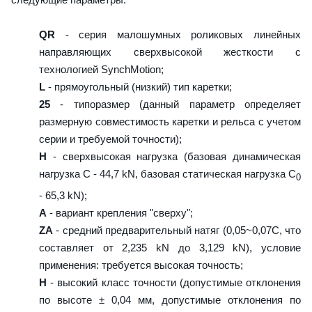
QR
- серия малошумных роликовых линейных
направляющих сверхвысокой жесткости с
технологией SynchMotion;
L
- прямоугольный (низкий) тип каретки;
25
- типоразмер (данный параметр определяет
размерную совместимость каретки и рельса с учетом
серии и требуемой точности);
H
- сверхвысокая нагрузка (базовая динамическая
нагрузка C - 44,7 kN, базовая статическая нагрузка С
0
- 65,3 kN);
A
- вариант крепления "сверху";
ZA
- средний предварительный натяг (0,05~0,07C, что
составляет от 2,235 kN до 3,129 kN), условие
применения: требуется высокая точность;
H
- высокий класс точности (допустимые отклонения
по высоте ± 0,04 мм, допустимые отклонения по