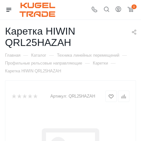
0
Каретка HIWIN
QRL25HAZAH
—
—
—
Главная
Каталог
Техника линейных перемещений
—
—
Профильные рельсовые направляющие
Каретки
Каретка HIWIN QRL25HAZAH
Артикул:
QRL25HAZAH