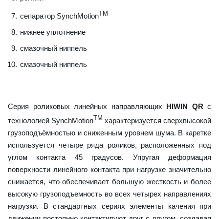
TM
сепаратор SynchMotion
нижнее уплотнение
смазочный ниппель
смазочный ниппель
Серия роликовых линейных направляющих
HIWIN QR
с
TM
технологией SynchMotion
характеризуется сверхвысокой
грузоподъёмностью и сниженным уровнем шума. В каретке
используется четыре ряда роликов, расположенных под
углом контакта 45 градусов. Упругая деформация
поверхности линейного контакта при нагрузке значительно
снижается, что обеспечивает большую жесткость и более
высокую грузоподъемность во всех четырех направлениях
нагрузки. В стандартных сериях элементы качения при
движении постоянно контактируют друг с другом, создавая