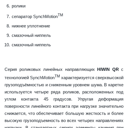
ролики
TM
сепаратор SynchMotion
нижнее уплотнение
смазочный ниппель
смазочный ниппель
Серия роликовых линейных направляющих
HIWIN QR
с
TM
технологией SynchMotion
характеризуется сверхвысокой
грузоподъёмностью и сниженным уровнем шума. В каретке
используется четыре ряда роликов, расположенных под
углом контакта 45 градусов. Упругая деформация
поверхности линейного контакта при нагрузке значительно
снижается, что обеспечивает большую жесткость и более
высокую грузоподъемность во всех четырех направлениях
нагрузки. В стандартных сериях элементы качения при