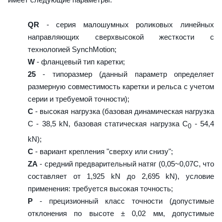
QR
- серия малошумных роликовых линейных
направляющих сверхвысокой жесткости с
технологией SynchMotion;
W
- фланцевый тип каретки;
25
- типоразмер (данный параметр определяет
размерную совместимость каретки и рельса с учетом
серии и требуемой точности);
C
- высокая нагрузка (базовая динамическая нагрузка
C - 38,5 kN, базовая статическая нагрузка С
- 54,4
0
kN);
C
- вариант крепления "сверху или снизу";
ZA
- средний предварительный натяг (0,05~0,07C, что
составляет от 1,925 kN до 2,695 kN), условие
применения: требуется высокая точность;
P
- прецизионный класс точности (допустимые
отклонения по высоте ± 0,02 мм, допустимые