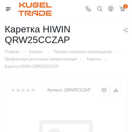
0
Каретка HIWIN
QRW25CCZAP
—
—
—
Главная
Каталог
Техника линейных перемещений
—
—
Профильные рельсовые направляющие
Каретки
Каретка HIWIN QRW25CCZAP
Артикул:
QRW25CCZAP