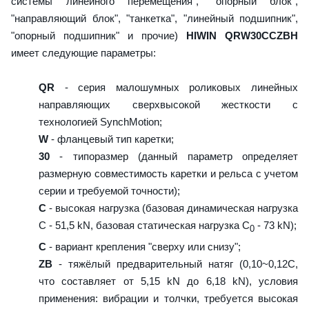
системы линейного перемещения", "опорный блок",
"направляющий блок", "танкетка", "линейный подшипник",
"опорный подшипник" и прочие)
HIWIN QRW30CCZBH
имеет следующие параметры:
QR
- серия малошумных роликовых линейных
направляющих сверхвысокой жесткости с
технологией SynchMotion;
W
- фланцевый тип каретки;
30
- типоразмер (данный параметр определяет
размерную совместимость каретки и рельса с учетом
серии и требуемой точности);
C
- высокая нагрузка (базовая динамическая нагрузка
C - 51,5 kN, базовая статическая нагрузка С
- 73 kN);
0
C
- вариант крепления "сверху или снизу";
ZB
- тяжёлый предварительный натяг (0,10~0,12C,
что составляет от 5,15 kN до 6,18 kN), условия
применения: вибрации и толчки, требуется высокая