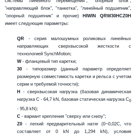
системы линейного перемещения", "опорный блок",
"направляющий блок", "танкетка", "линейный подшипник",
"опорный подшипник" и прочие)
HIWIN QRW30HCZ0H
имеет следующие параметры:
QR
- серия малошумных роликовых линейных
направляющих сверхвысокой жесткости с
технологией SynchMotion;
W
- фланцевый тип каретки;
30
- типоразмер (данный параметр определяет
размерную совместимость каретки и рельса с учетом
серии и требуемой точности);
H
- сверхвысокая нагрузка (базовая динамическая
нагрузка C - 64,7 kN, базовая статическая нагрузка С
0
- 95,8 kN);
C
- вариант крепления "сверху или снизу";
Z0
- легкий предварительный натяг (0~0,02C, что
составляет от 0 kN до 1,294 kN), условия