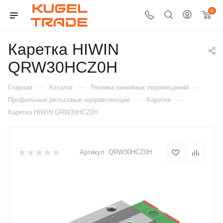
0
Каретка HIWIN
QRW30HCZ0H
—
—
—
Главная
Каталог
Техника линейных перемещений
—
—
Профильные рельсовые направляющие
Каретки
Каретка HIWIN QRW30HCZ0H
Артикул:
QRW30HCZ0H