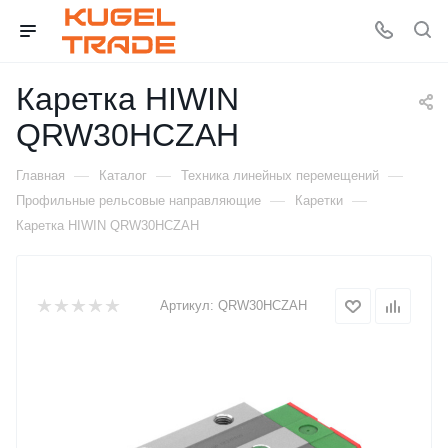
Каретка HIWIN
QRW30HCZAH
—
—
—
Главная
Каталог
Техника линейных перемещений
—
—
Профильные рельсовые направляющие
Каретки
Каретка HIWIN QRW30HCZAH
Артикул:
QRW30HCZAH