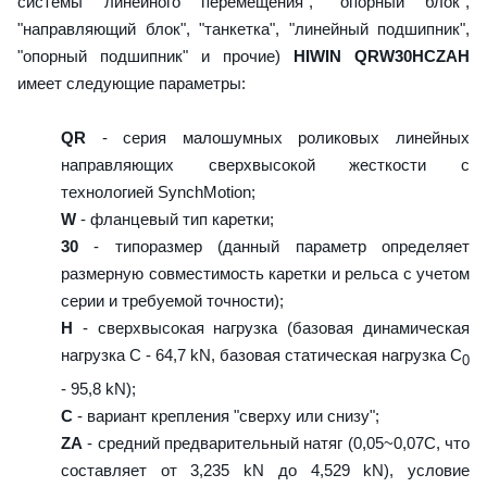
системы линейного перемещения", "опорный блок",
"направляющий блок", "танкетка", "линейный подшипник",
"опорный подшипник" и прочие)
HIWIN QRW30HCZAH
имеет следующие параметры:
QR
- серия малошумных роликовых линейных
направляющих сверхвысокой жесткости с
технологией SynchMotion;
W
- фланцевый тип каретки;
30
- типоразмер (данный параметр определяет
размерную совместимость каретки и рельса с учетом
серии и требуемой точности);
H
- сверхвысокая нагрузка (базовая динамическая
нагрузка C - 64,7 kN, базовая статическая нагрузка С
0
- 95,8 kN);
C
- вариант крепления "сверху или снизу";
ZA
- средний предварительный натяг (0,05~0,07C, что
составляет от 3,235 kN до 4,529 kN), условие