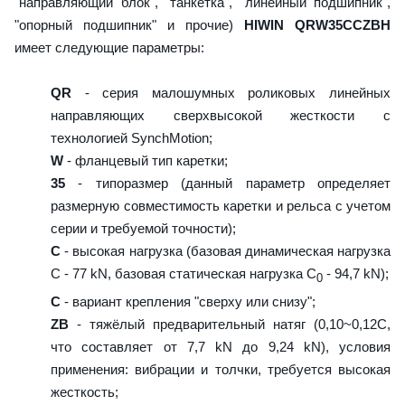
"направляющий блок", "танкетка", "линейный подшипник",
"опорный подшипник" и прочие)
HIWIN QRW35CCZBH
имеет следующие параметры:
QR
- серия малошумных роликовых линейных
направляющих сверхвысокой жесткости с
технологией SynchMotion;
W
- фланцевый тип каретки;
35
- типоразмер (данный параметр определяет
размерную совместимость каретки и рельса с учетом
серии и требуемой точности);
C
- высокая нагрузка (базовая динамическая нагрузка
C - 77 kN, базовая статическая нагрузка С
- 94,7 kN);
0
C
- вариант крепления "сверху или снизу";
ZB
- тяжёлый предварительный натяг (0,10~0,12C,
что составляет от 7,7 kN до 9,24 kN), условия
применения: вибрации и толчки, требуется высокая
жесткость;