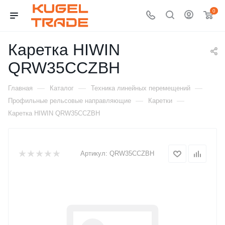
0
Каретка HIWIN
QRW35CCZBH
—
—
—
Главная
Каталог
Техника линейных перемещений
—
—
Профильные рельсовые направляющие
Каретки
Каретка HIWIN QRW35CCZBH
Артикул:
QRW35CCZBH