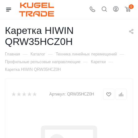
0
Каретка HIWIN
QRW35HCZ0H
—
—
—
Главная
Каталог
Техника линейных перемещений
—
—
Профильные рельсовые направляющие
Каретки
Каретка HIWIN QRW35HCZ0H
Артикул:
QRW35HCZ0H