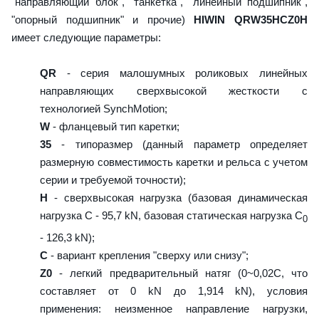
"направляющий блок", "танкетка", "линейный подшипник",
"опорный подшипник" и прочие)
HIWIN QRW35HCZ0H
имеет следующие параметры:
QR
- серия малошумных роликовых линейных
направляющих сверхвысокой жесткости с
технологией SynchMotion;
W
- фланцевый тип каретки;
35
- типоразмер (данный параметр определяет
размерную совместимость каретки и рельса с учетом
серии и требуемой точности);
H
- сверхвысокая нагрузка (базовая динамическая
нагрузка C - 95,7 kN, базовая статическая нагрузка С
0
- 126,3 kN);
C
- вариант крепления "сверху или снизу";
Z0
- легкий предварительный натяг (0~0,02C, что
составляет от 0 kN до 1,914 kN), условия
применения: неизменное направление нагрузки,