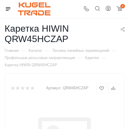
0
Каретка HIWIN
QRW45HCZAP
—
—
—
Главная
Каталог
Техника линейных перемещений
—
—
Профильные рельсовые направляющие
Каретки
Каретка HIWIN QRW45HCZAP
Артикул:
QRW45HCZAP