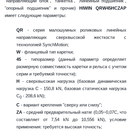
"направляющий блок", "танкетка", "линейный подшипник",
"опорный подшипник" и прочие)
HIWIN QRW45HCZAP
имеет следующие параметры:
QR
- серия малошумных роликовых линейных
направляющих сверхвысокой жесткости с
технологией SynchMotion;
W
- фланцевый тип каретки;
45
- типоразмер (данный параметр определяет
размерную совместимость каретки и рельса с учетом
серии и требуемой точности);
H
- сверхвысокая нагрузка (базовая динамическая
нагрузка C - 150,8 kN, базовая статическая нагрузка
С
- 208,6 kN);
0
C
- вариант крепления "сверху или снизу";
ZA
- средний предварительный натяг (0,05~0,07C, что
составляет от 7,54 kN до 10,556 kN), условие
применения: требуется высокая точность;