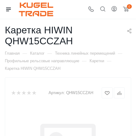
0
Каретка HIWIN
QHW15CCZAH
—
—
—
Главная
Каталог
Техника линейных перемещений
—
—
Профильные рельсовые направляющие
Каретки
Каретка HIWIN QHW15CCZAH
Артикул:
QHW15CCZAH