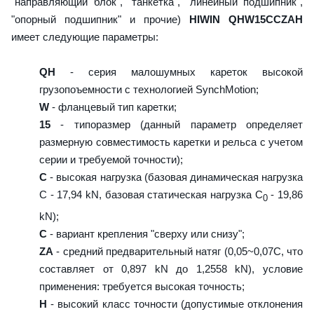
"направляющий блок", "танкетка", "линейный подшипник",
"опорный подшипник" и прочие)
HIWIN QHW15CCZAH
имеет следующие параметры:
QH
- серия малошумных кареток высокой
грузопоъемности с технологией SynchMotion;
W
- фланцевый тип каретки;
15
- типоразмер (данный параметр определяет
размерную совместимость каретки и рельса с учетом
серии и требуемой точности);
C
- высокая нагрузка (базовая динамическая нагрузка
C - 17,94 kN, базовая статическая нагрузка С
- 19,86
0
kN);
C
- вариант крепления "сверху или снизу";
ZA
- средний предварительный натяг (0,05~0,07C, что
составляет от 0,897 kN до 1,2558 kN), условие
применения: требуется высокая точность;
H
- высокий класс точности (допустимые отклонения