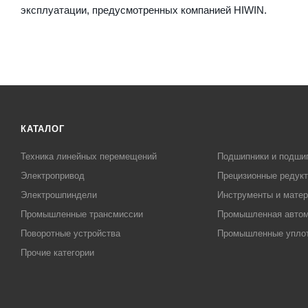
эксплуатации, предусмотренных компанией HIWIN.
КАТАЛОГ
Техника линейных перемещений
Подшипники и подши
Электропривод
Прецизионные редук
Электрошпиндели
Инструменты и матер
Промышленные трансмиссии
Промышленная автом
Поворотные устройства
Промышленные упло
Прочие категории