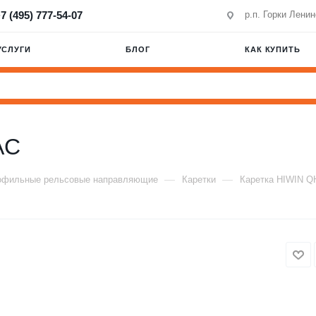
7 (495) 777-54-07
р.п. Горки Лени
УСЛУГИ
БЛОГ
КАК КУПИТЬ
AC
—
—
офильные рельсовые направляющие
Каретки
Каретка HIWIN 