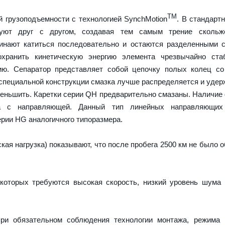
TM
 грузоподъемности с технологией SynchMotion
. В стандарт
руют друг с другом, создавая тем самым трение скольж
чинают катиться последовательно и остаются разделенными
охранить кинетическую энергию элемента чрезвычайно ста
ию. Сепаратор представляет собой цепочку полых колец со
 специальной конструкции смазка лучше распределяется и удер
меньшить. Каретки серии QH предварительно смазаны. Наличие
а с направляющей. Данный тип линейных направляющих
рии HG аналогичного типоразмера.
ая нагрузка) показывают, что после пробега 2500 км не было 
которых требуются высокая скорость, низкий уровень шума
ри обязательном соблюдения технологии монтажа, режима 