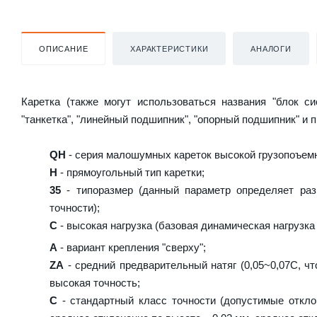
ОПИСАНИЕ
ХАРАКТЕРИСТИКИ
АНАЛОГИ
Каретка (также могут использоваться названия "блок с
"танкетка", "линейный подшипник", "опорный подшипник" и 
QH
- серия малошумных кареток высокой грузопоъемн
H
- прямоугольный тип каретки;
35
- типоразмер (данный параметр определяет раз
точности);
C
- высокая нагрузка (базовая динамическая нагрузка 
A
- вариант крепления "сверху";
ZA
- средний предварительный натяг (0,05~0,07C, чт
высокая точность;
C
- стандартный класс точности (допустимые откло