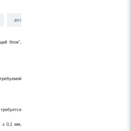
ДОСТАВКА
щий блок",
требуемой
 требуется
 ± 0,1 мм,