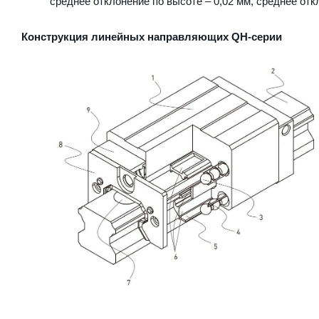
среднее отклонение по высоте – 0,02 мм, среднее отк
Конструкция линейных направляющих QН-серии