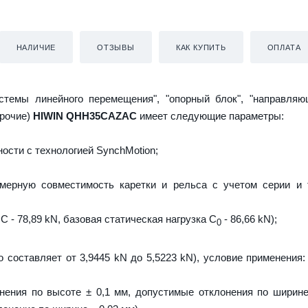
НАЛИЧИЕ
ОТЗЫВЫ
КАК КУПИТЬ
ОПЛАТА
истемы линейного перемещения", "опорный блок", "направляю
прочие)
HIWIN QHH35CAZAC
имеет следующие параметры:
ости с технологией SynchMotion;
мерную совместимость каретки и рельса с учетом серии и 
C - 78,89 kN, базовая статическая нагрузка С
- 86,66 kN);
0
о составляет от 3,9445 kN до 5,5223 kN), условие применения:
нения по высоте ± 0,1 мм, допустимые отклонения по ширине