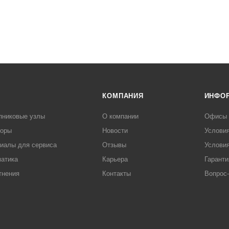
КОМПАНИЯ
ИНФО
пниковые узлы
О компании
Офисы
торы
Новости
Услови
иалы для сервиса
Отзывы
Условия
атика
Карьера
Гаранти
тнения
Контакты
Вопрос-