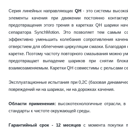
Серия линейных направляющих
QH
- это системы высокой
элементы качения при движении постоянно контакти
предотвращения этого трения в каретках QH шарики на
сепаратора SynchMotion. Это позволяет тем самым с
эффективно уменьшить колебания сопротивления качен
отверстием для облегчения циркуляции смазки. Благодаря
каретке. Поэтому частоту повторного смазывания можно у
предотвращает выпадение шариков при снятии блок
взаимозаменяемым. Каретки QH совместимы с рельсами се
Эксплуатационные испытания при 0,2C (базовая динамическ
повреждений ни на шариках, ни на дорожках качения.
Области применения:
высокотехнологичные отрасли, в 
стандарты к чистоте окружающей среды.
Гарантийный срок - 12 месяцев
с момента покупки п