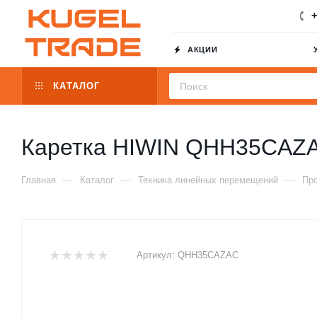
+
АКЦИИ
КАТАЛОГ
Каретка HIWIN QHH35CAZ
—
—
—
Главная
Каталог
Техника линейных перемещений
Пр
Артикул:
QHH35CAZAC