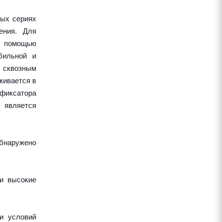
ных сериях
ения. Для
 с помощью
бильной и
 сквозным
живается в
 фиксатора
 является
обнаружено
 и высокие
и условий