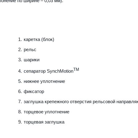
лонение по ширине – 0,03 мм).
каретка (блок)
рельс
шарики
TM
сепаратор SynchMotion
нижнее уплотнение
фиксатор
заглушка крепежного отверстия рельсовой направл
торцевое уплотнение
торцевая заглушка