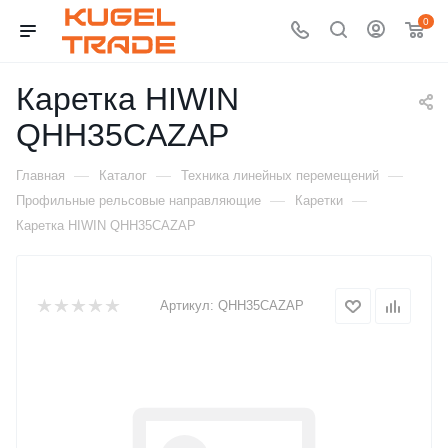
0
Каретка HIWIN
QHH35CAZAP
—
—
—
Главная
Каталог
Техника линейных перемещений
—
—
Профильные рельсовые направляющие
Каретки
Каретка HIWIN QHH35CAZAP
Артикул:
QHH35CAZAP