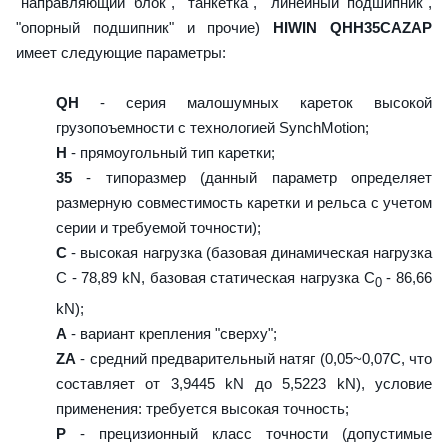
"направляющий блок", "танкетка", "линейный подшипник",
"опорный подшипник" и прочие)
HIWIN QHH35CAZAP
имеет следующие параметры:
QH
- серия малошумных кареток высокой
грузопоъемности с технологией SynchMotion;
H
- прямоугольный тип каретки;
35
- типоразмер (данный параметр определяет
размерную совместимость каретки и рельса с учетом
серии и требуемой точности);
C
- высокая нагрузка (базовая динамическая нагрузка
C - 78,89 kN, базовая статическая нагрузка С
- 86,66
0
kN);
A
- вариант крепления "сверху";
ZA
- средний предварительный натяг (0,05~0,07C, что
составляет от 3,9445 kN до 5,5223 kN), условие
применения: требуется высокая точность;
P
- прецизионный класс точности (допустимые