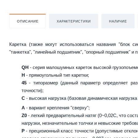
ОПИСАНИЕ
ХАРАКТЕРИСТИКИ
НАЛИЧИЕ
Каретка (также могут использоваться названия "блок с
"танкетка", "линейный подшипник", "опорный подшипник" и 
QH
- серия малошумных кареток высокой грузопоъемн
H
- прямоугольный тип каретки;
45
- типоразмер (данный параметр определяет раз
точности);
C
- высокая нагрузка (базовая динамическая нагрузка 
A
- вариант крепления "сверху";
Z0
- легкий предварительный натяг (0~0,02C, что сост
нагрузки, незначительные толчки и невысокие требова
P
- прецизионный класс точности (допустимые отклон