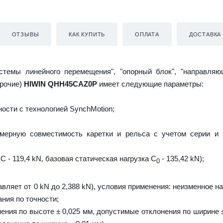
ОТЗЫВЫ
КАК КУПИТЬ
ОПЛАТА
ДОСТАВКА
истемы линейного перемещения", "опорный блок", "направляю
прочие)
HIWIN QHH45CAZ0P
имеет следующие параметры:
ости с технологией SynchMotion;
мерную совместимость каретки и рельса с учетом серии и 
C - 119,4 kN, базовая статическая нагрузка С
- 135,42 kN);
0
авляет от 0 kN до 2,388 kN), условия применения: неизменное н
ния по точности;
ения по высоте ± 0,025 мм, допустимые отклонения по ширине ±