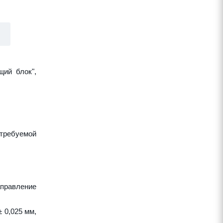
щий блок",
требуемой
аправление
 0,025 мм,