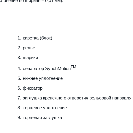
клонение по ширине – 0,01 мм).
каретка (блок)
рельс
шарики
TM
сепаратор SynchMotion
нижнее уплотнение
фиксатор
заглушка крепежного отверстия рельсовой направл
торцевое уплотнение
торцевая заглушка