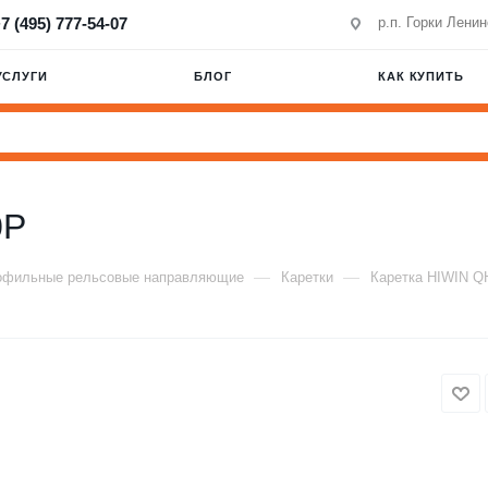
7 (495) 777-54-07
р.п. Горки Лени
УСЛУГИ
БЛОГ
КАК КУПИТЬ
0P
—
—
офильные рельсовые направляющие
Каретки
Каретка HIWIN 