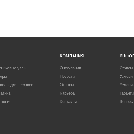
КОМПАНИЯ
ИНФО
пниковые узлы
О компании
Офисы
торы
Новости
Услови
иалы для сервиса
Отзывы
Условия
атика
Карьера
Гаранти
тнения
Контакты
Вопрос-