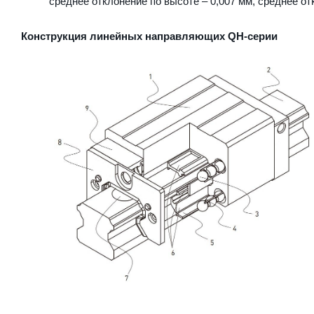
среднее отклонение по высоте – 0,007 мм, среднее от
Конструкция линейных направляющих QН-серии