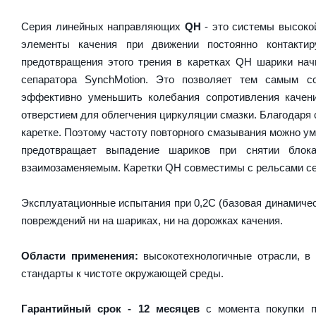
Серия линейных направляющих
QH
- это системы высокой
элементы качения при движении постоянно контакти
предотвращения этого трения в каретках QH шарики на
сепаратора SynchMotion. Это позволяет тем самым с
эффективно уменьшить колебания сопротивления качен
отверстием для облегчения циркуляции смазки. Благодаря
каретке. Поэтому частоту повторного смазывания можно у
предотвращает выпадение шариков при снятии блок
взаимозаменяемым. Каретки QH совместимы с рельсами се
Эксплуатационные испытания при 0,2C (базовая динамическ
повреждений ни на шариках, ни на дорожках качения.
Области применения:
высокотехнологичные отрасли, в 
стандарты к чистоте окружающей среды.
Гарантийный срок - 12 месяцев
с момента покупки п