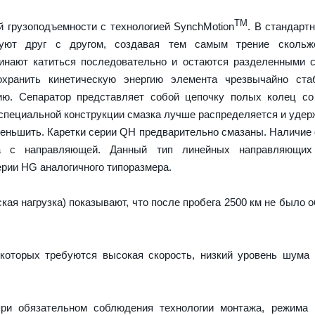
TM
 грузоподъемности с технологией SynchMotion
. В стандарт
руют друг с другом, создавая тем самым трение скольж
чинают катиться последовательно и остаются разделенными
охранить кинетическую энергию элемента чрезвычайно ста
ию. Сепаратор представляет собой цепочку полых колец со
 специальной конструкции смазка лучше распределяется и удер
меньшить. Каретки серии QH предварительно смазаны. Наличие
а с направляющей. Данный тип линейных направляющих
рии HG аналогичного типоразмера.
ая нагрузка) показывают, что после пробега 2500 км не было 
которых требуются высокая скорость, низкий уровень шума
ри обязательном соблюдения технологии монтажа, режима 