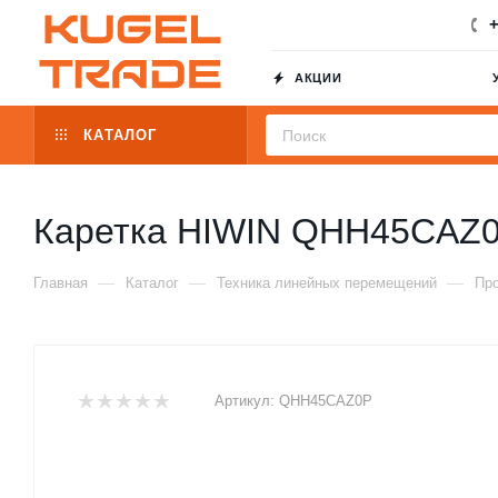
+
АКЦИИ
КАТАЛОГ
Каретка HIWIN QHH45CAZ
—
—
—
Главная
Каталог
Техника линейных перемещений
Пр
Артикул:
QHH45CAZ0P