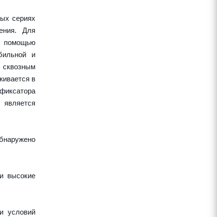
ных сериях
ения. Для
 с помощью
бильной и
 сквозным
живается в
 фиксатора
 является
обнаружено
 и высокие
и условий