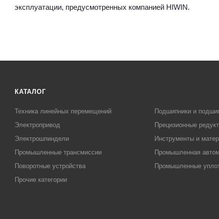
эксплуатации, предусмотренных компанией HIWIN.
КАТАЛОГ
Техника линейных перемещений
Подшипники и подши
Электропривод
Прецизионные редук
Электрошпиндели
Инструменты и матер
Промышленные трансмиссии
Промышленная автом
Поворотные устройства
Промышленные упло
Прочие категории