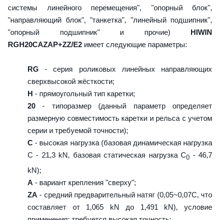
системы линейного перемещения", "опорный блок",
"направляющий блок", "танкетка", "линейный подшипник",
"опорный подшипник" и прочие)
HIWIN
RGH20CAZAP+ZZ/E2
имеет следующие параметры:
RG
- серия роликовых линейных направляющих
сверхвысокой жёсткости;
H
- прямоугольный тип каретки;
20
- типоразмер (данный параметр определяет
размерную совместимость каретки и рельса с учетом
серии и требуемой точности);
C
- высокая нагрузка (базовая динамическая нагрузка
C - 21,3 kN, базовая статическая нагрузка С
- 46,7
0
kN);
A
- вариант крепления "сверху";
ZA
- средний предварительный натяг (0,05~0,07C, что
составляет от 1,065 kN до 1,491 kN), условие
применения: требуется высокая точность;