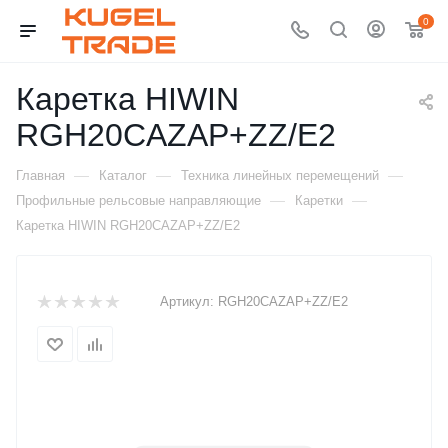
0
Каретка HIWIN
RGH20CAZAP+ZZ/E2
—
—
—
Главная
Каталог
Техника линейных перемещений
—
—
Профильные рельсовые направляющие
Каретки
Каретка HIWIN RGH20CAZAP+ZZ/E2
Артикул:
RGH20CAZAP+ZZ/E2