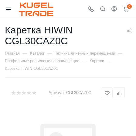
0
Каретка HIWIN
CGL30CAZ0C
—
—
—
Главная
Каталог
Техника линейных перемещений
—
—
Профильные рельсовые направляющие
Каретки
Каретка HIWIN CGL30CAZ0C
Артикул:
CGL30CAZ0C