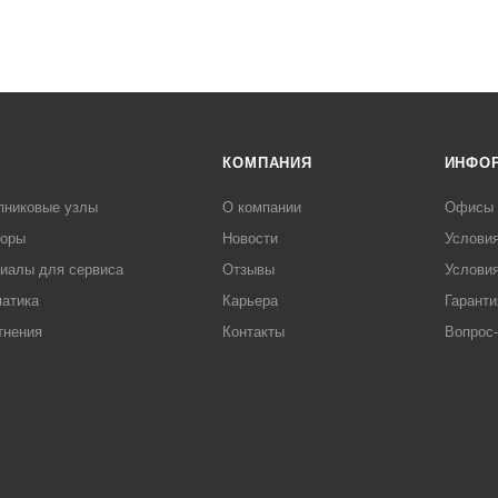
КОМПАНИЯ
ИНФО
пниковые узлы
О компании
Офисы
торы
Новости
Услови
иалы для сервиса
Отзывы
Условия
атика
Карьера
Гаранти
тнения
Контакты
Вопрос-