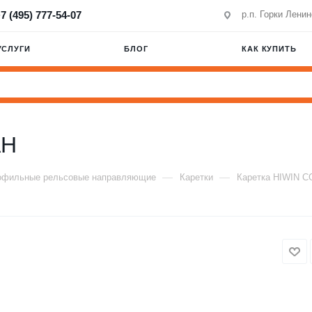
7 (495) 777-54-07
р.п. Горки Лени
УСЛУГИ
БЛОГ
КАК КУПИТЬ
AH
—
—
офильные рельсовые направляющие
Каретки
Каретка HIWIN 