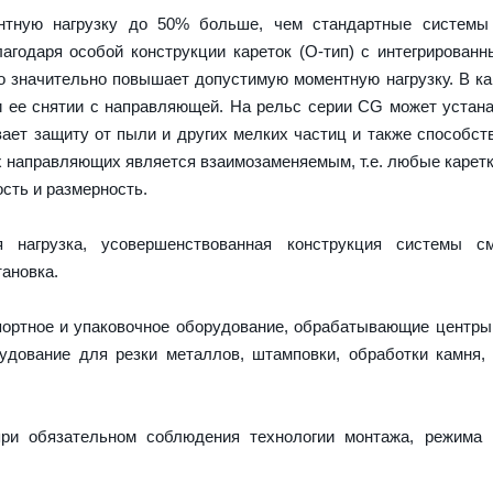
тную нагрузку до 50% больше, чем стандартные системы
агодаря особой конструкции кареток (О-тип) с интегрирован
о значительно повышает допустимую моментную нагрузку. В ка
и ее снятии с направляющей. На рельс серии CG может устан
ает защиту от пыли и других мелких частиц и также способст
х направляющих является взаимозаменяемым, т.е. любые карет
сть и размерность.
нагрузка, усовершенствованная конструкция системы см
ановка.
портное и упаковочное оборудование, обрабатывающие центры
дование для резки металлов, штамповки, обработки камня,
ри обязательном соблюдения технологии монтажа, режима 