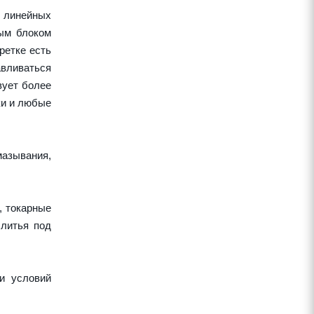
 линейных
ным блоком
ретке есть
авливаться
вует более
ки и любые
азывания,
, токарные
 литья под
и условий