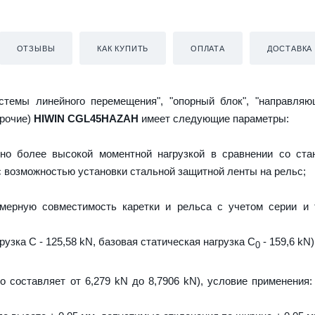
ОТЗЫВЫ
КАК КУПИТЬ
ОПЛАТА
ДОСТАВКА
истемы линейного перемещения", "опорный блок", "направляю
прочие)
HIWIN CGL45HAZAH
имеет следующие параметры:
но более высокой моментной нагрузкой в сравнении со ста
 с возможностью установки стальной защитной ленты на рельс;
мерную совместимость каретки и рельса с учетом серии и 
узка C - 125,58 kN, базовая статическая нагрузка С
- 159,6 kN)
0
о составляет от 6,279 kN до 8,7906 kN), условие применения: