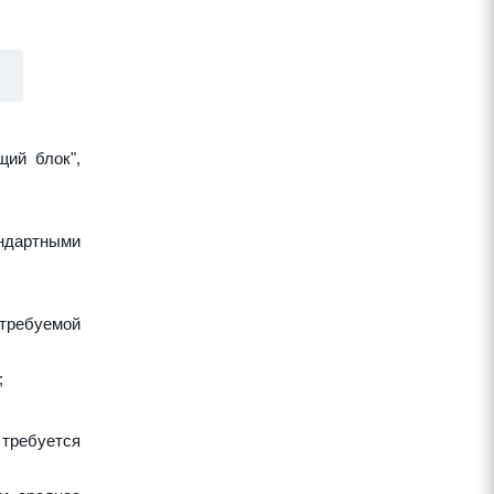
щий блок",
ндартными
требуемой
;
 требуется