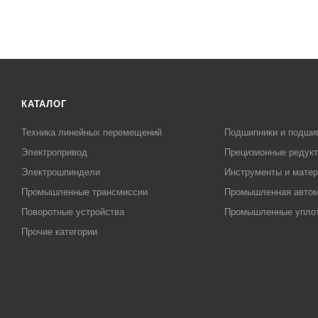
КАТАЛОГ
Техника линейных перемещений
Подшипники и подши
Электропривод
Прецизионные редук
Электрошпиндели
Инструменты и матер
Промышленные трансмиссии
Промышленная автом
Поворотные устройства
Промышленные упло
Прочие категории