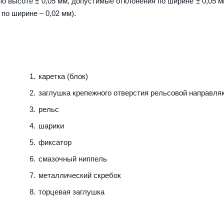
о высоте ± 0,05 мм, допустимые отклонения по ширине ± 0,05 м
по ширине – 0,02 мм).
каретка (блок)
заглушка крепежного отверстия рельсовой направл
рельс
шарики
фиксатор
смазочный ниппель
металлический скребок
торцевая заглушка