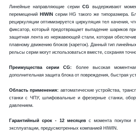
Линейные направляющие серии
CG
выдерживают момен
перемещений
HIWIN
серии HG такого же типоразмера. Бл
рециркуляции оптимизируется циркуляция тел качения, чт
фиксатор, который предотвращает выпадение шариков пр
защитная лента из нержавеющей стали, которая обеспечив
плавному движению блоков (кареток). Данный тип линейны
рельсы серии могут использоваться вместе, сохраняя точно
Преимущества серии CG:
более высокая моментная 
дополнительная защита блока от повреждения, быстрая уст
Область применения:
автоматические устройства, транс
станки с ЧПУ, шлифовальные и фрезерные станки, обору
давлением.
Гарантийный срок - 12 месяцев
с момента покупки п
эксплуатации, предусмотренных компанией HIWIN.