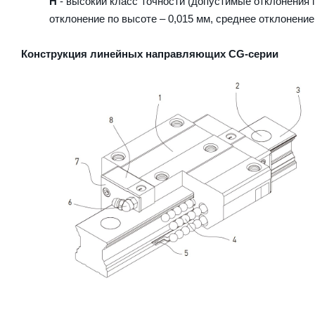
H
- высокий класс точности (допустимые отклонения п
отклонение по высоте – 0,015 мм, среднее отклонение 
Конструкция линейных направляющих CG-серии