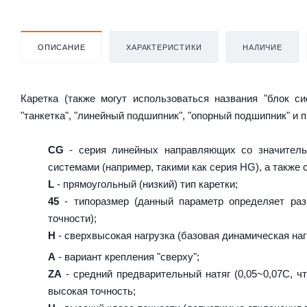
ОПИСАНИЕ
ХАРАКТЕРИСТИКИ
НАЛИЧИЕ
Каретка (также могут использоваться названия "блок с
"танкетка", "линейный подшипник", "опорный подшипник" и 
CG
- серия линейных направляющих со значитель
системами (например, такими как серия HG), а также
L
- прямоугольный (низкий) тип каретки;
45
- типоразмер (данный параметр определяет раз
точности);
H
- сверхвысокая нагрузка (базовая динамическая нагр
A
- вариант крепления "сверху";
ZA
- средний предварительный натяг (0,05~0,07C, чт
высокая точность;