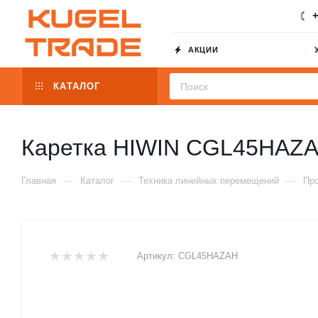
+
АКЦИИ
КАТАЛОГ
Каретка HIWIN CGL45HAZ
—
—
—
Главная
Каталог
Техника линейных перемещений
Пр
Артикул:
CGL45HAZAH