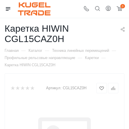
0
Каретка HIWIN
CGL15CAZ0H
—
—
—
Главная
Каталог
Техника линейных перемещений
—
—
Профильные рельсовые направляющие
Каретки
Каретка HIWIN CGL15CAZ0H
Артикул:
CGL15CAZ0H