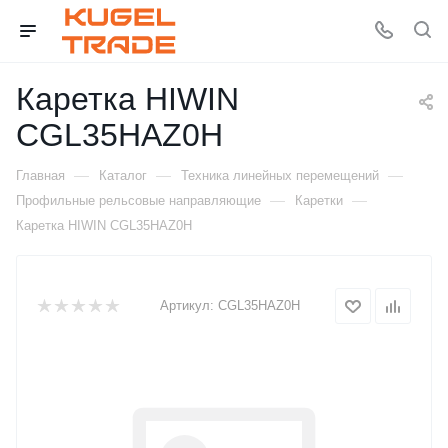
Каретка HIWIN
CGL35HAZ0H
—
—
—
Главная
Каталог
Техника линейных перемещений
—
—
Профильные рельсовые направляющие
Каретки
Каретка HIWIN CGL35HAZ0H
Артикул:
CGL35HAZ0H