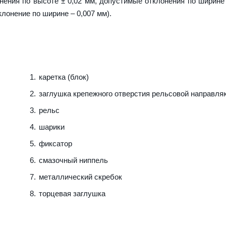
ения по высоте ± 0,02 мм, допустимые отклонения по ширине 
клонение по ширине – 0,007 мм).
каретка (блок)
заглушка крепежного отверстия рельсовой направл
рельс
шарики
фиксатор
смазочный ниппель
металлический скребок
торцевая заглушка