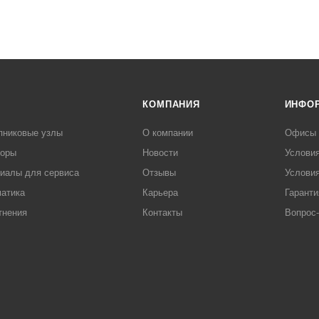
КОМПАНИЯ
ИНФО
пниковые узлы
О компании
Офисы
торы
Новости
Услови
иалы для сервиса
Отзывы
Условия
атика
Карьера
Гаранти
тнения
Контакты
Вопрос-