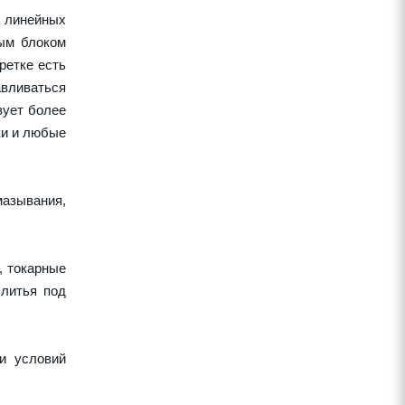
 линейных
ным блоком
ретке есть
авливаться
вует более
ки и любые
азывания,
, токарные
 литья под
и условий