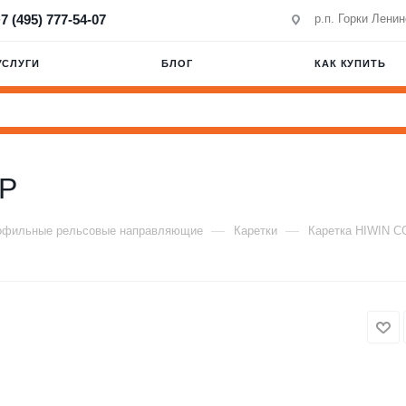
7 (495) 777-54-07
р.п. Горки Лени
УСЛУГИ
БЛОГ
КАК КУПИТЬ
0P
—
—
офильные рельсовые направляющие
Каретки
Каретка HIWIN 