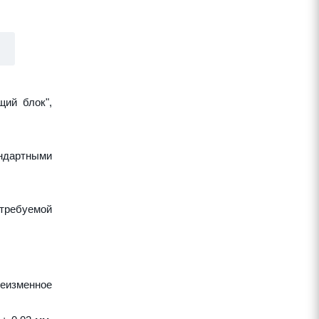
щий блок",
ндартными
требуемой
неизменное