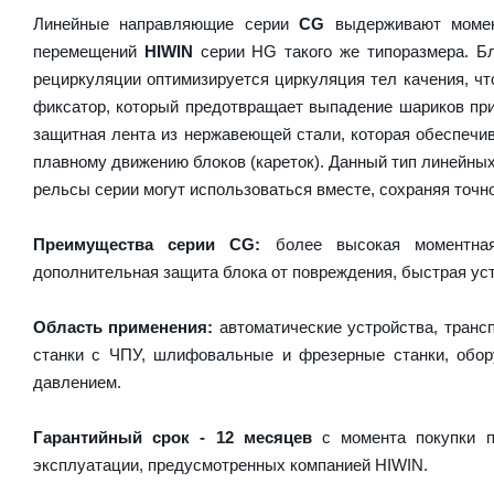
Линейные направляющие серии
CG
выдерживают момен
перемещений
HIWIN
серии HG такого же типоразмера. Бл
рециркуляции оптимизируется циркуляция тел качения, чт
фиксатор, который предотвращает выпадение шариков пр
защитная лента из нержавеющей стали, которая обеспечив
плавному движению блоков (кареток). Данный тип линейны
рельсы серии могут использоваться вместе, сохраняя точно
Преимущества серии CG:
более высокая моментная 
дополнительная защита блока от повреждения, быстрая уст
Область применения:
автоматические устройства, транс
станки с ЧПУ, шлифовальные и фрезерные станки, обору
давлением.
Гарантийный срок - 12 месяцев
с момента покупки п
эксплуатации, предусмотренных компанией HIWIN.