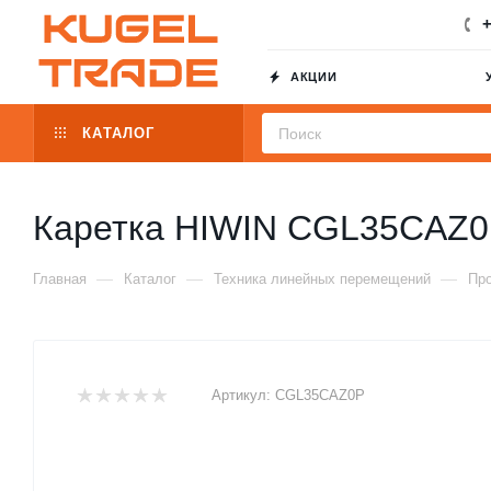
+
АКЦИИ
КАТАЛОГ
Каретка HIWIN CGL35CAZ
—
—
—
Главная
Каталог
Техника линейных перемещений
Пр
Артикул:
CGL35CAZ0P