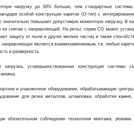
тную нагрузку до 50% больше, чем стандартные системы
агодаря особой конструкции кареток (О-тип) с интегрирован
о значительно повышает допустимую моментную нагрузку. В ка
и ее снятии с направляющей. На рельс серии CG может устан
ает защиту от пыли и других мелких частиц и также способст
х направляющих является взаимозаменяемым, т.е. любые карет
сть и размерность.
нагрузка, усовершенствованная конструкция системы см
ановка.
портное и упаковочное оборудование, обрабатывающие центры
дование для резки металлов, штамповки, обработки камня,
ри обязательном соблюдения технологии монтажа, режима 