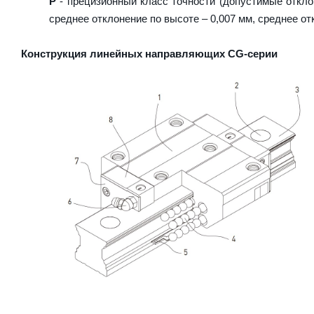
P
- прецизионный класс точности (допустимые отклон
среднее отклонение по высоте – 0,007 мм, среднее от
Конструкция линейных направляющих CG-серии