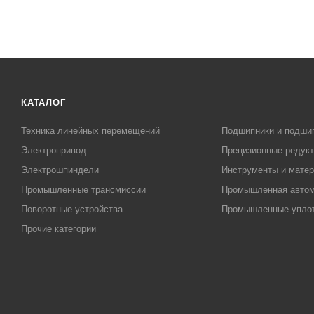
КАТАЛОГ
Техника линейных перемещений
Подшипники и подши
Электропривод
Прецизионные редук
Электрошпиндели
Инструменты и матер
Промышленные трансмиссии
Промышленная автом
Поворотные устройства
Промышленные упло
Прочие категории