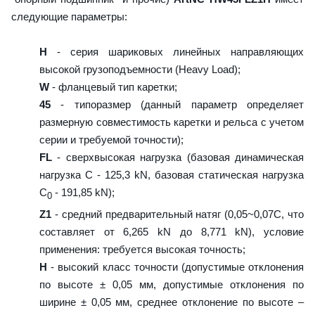
следующие параметры:
H
- серия шариковых линейных направляющих
высокой грузоподъемности (Heavy Load);
W
- фланцевый тип каретки;
45
- типоразмер (данный параметр определяет
размерную совместимость каретки и рельса с учетом
серии и требуемой точности);
FL
- сверхвысокая нагрузка (базовая динамическая
нагрузка C - 125,3 kN, базовая статическая нагрузка
С
- 191,85 kN);
0
Z1
- средний предварительный натяг (0,05~0,07C, что
составляет от 6,265 kN до 8,771 kN), условие
применения: требуется высокая точность;
H
- высокий класс точности (допустимые отклонения
по высоте ± 0,05 мм, допустимые отклонения по
ширине ± 0,05 мм, среднее отклонение по высоте –