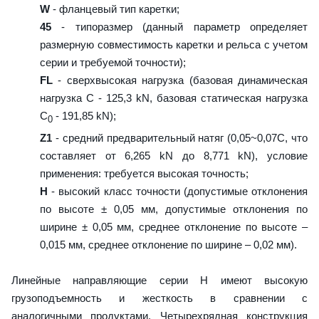
W
- фланцевый тип каретки;
45
- типоразмер (данный параметр определяет
размерную совместимость каретки и рельса с учетом
серии и требуемой точности);
FL
- сверхвысокая нагрузка (базовая динамическая
нагрузка C - 125,3 kN, базовая статическая нагрузка
С
- 191,85 kN);
0
Z1
- средний предварительный натяг (0,05~0,07C, что
составляет от 6,265 kN до 8,771 kN), условие
применения: требуется высокая точность;
H
- высокий класс точности (допустимые отклонения
по высоте ± 0,05 мм, допустимые отклонения по
ширине ± 0,05 мм, среднее отклонение по высоте –
0,015 мм, среднее отклонение по ширине – 0,02 мм).
Линейные направляющие серии H имеют высокую
грузоподъемность и жесткость в сравнении с
аналогичными продуктами. Четырехрядная конструкция