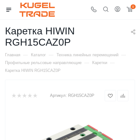
0
Каретка HIWIN
RGH15CAZ0P
—
—
—
Главная
Каталог
Техника линейных перемещений
—
—
Профильные рельсовые направляющие
Каретки
Каретка HIWIN RGH15CAZ0P
Артикул:
RGH15CAZ0P