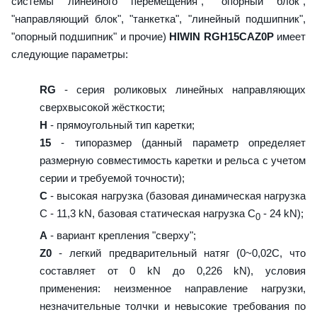
системы линейного перемещения", "опорный блок",
"направляющий блок", "танкетка", "линейный подшипник",
"опорный подшипник" и прочие)
HIWIN RGH15CAZ0P
имеет
следующие параметры:
RG
- серия роликовых линейных направляющих
сверхвысокой жёсткости;
H
- прямоугольный тип каретки;
15
- типоразмер (данный параметр определяет
размерную совместимость каретки и рельса с учетом
серии и требуемой точности);
C
- высокая нагрузка (базовая динамическая нагрузка
C - 11,3 kN, базовая статическая нагрузка С
- 24 kN);
0
A
- вариант крепления "сверху";
Z0
- легкий предварительный натяг (0~0,02C, что
составляет от 0 kN до 0,226 kN), условия
применения: неизменное направление нагрузки,
незначительные толчки и невысокие требования по