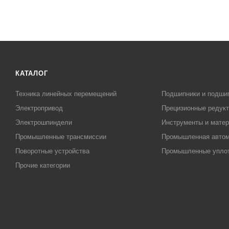
КАТАЛОГ
Техника линейных перемещений
Подшипники и подши
Электропривод
Прецизионные редук
Электрошпиндели
Инструменты и матер
Промышленные трансмиссии
Промышленная автом
Поворотные устройства
Промышленные упло
Прочие категории