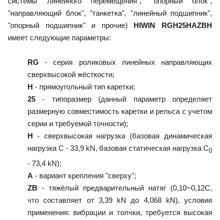
системы линейного перемещения", "опорный блок",
"направляющий блок", "танкетка", "линейный подшипник",
"опорный подшипник" и прочие)
HIWIN RGH25HAZBH
имеет следующие параметры:
RG
- серия роликовых линейных направляющих
сверхвысокой жёсткости;
H
- прямоугольный тип каретки;
25
- типоразмер (данный параметр определяет
размерную совместимость каретки и рельса с учетом
серии и требуемой точности);
H
- сверхвысокая нагрузка (базовая динамическая
нагрузка C - 33,9 kN, базовая статическая нагрузка С
0
- 73,4 kN);
A
- вариант крепления "сверху";
ZB
- тяжёлый предварительный натяг (0,10~0,12C,
что составляет от 3,39 kN до 4,068 kN), условия
применения: вибрации и толчки, требуется высокая