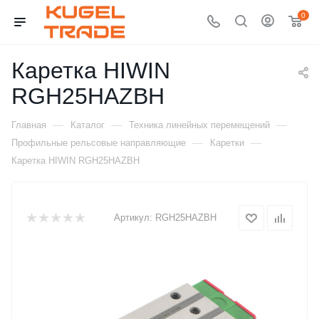
0
Каретка HIWIN
RGH25HAZBH
—
—
—
Главная
Каталог
Техника линейных перемещений
—
—
Профильные рельсовые направляющие
Каретки
Каретка HIWIN RGH25HAZBH
Артикул:
RGH25HAZBH