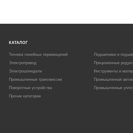
КАТАЛОГ
Техника линейных перемещений
Подшипники и подши
Электропривод
Прецизионные редук
Электрошпиндели
Инструменты и матер
Промышленные трансмиссии
Промышленная автом
Поворотные устройства
Промышленные упло
Прочие категории