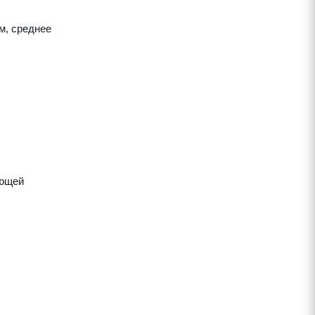
м, среднее
яющей