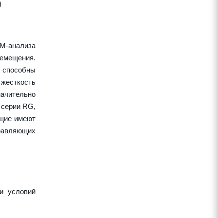
)
EM-анализа
ремещения.
 способны
жесткость
начительно
 серии RG,
ющие имеют
правляющих
и условий