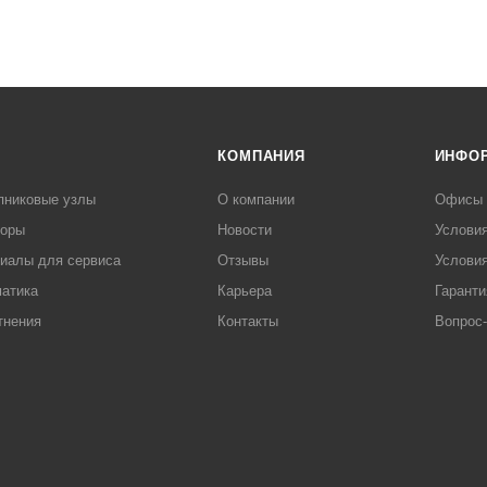
КОМПАНИЯ
ИНФО
пниковые узлы
О компании
Офисы
торы
Новости
Услови
иалы для сервиса
Отзывы
Условия
атика
Карьера
Гаранти
тнения
Контакты
Вопрос-