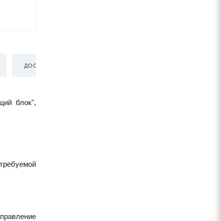
ДОСТАВКА
щий блок",
требуемой
аправление