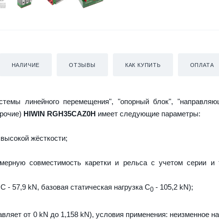
НАЛИЧИЕ
ОТЗЫВЫ
КАК КУПИТЬ
ОПЛАТА
истемы линейного перемещения", "опорный блок", "направляю
прочие)
HIWIN RGH35CAZ0H
имеет следующие параметры:
высокой жёсткости;
мерную совместимость каретки и рельса с учетом серии и 
C - 57,9 kN, базовая статическая нагрузка С
- 105,2 kN);
0
авляет от 0 kN до 1,158 kN), условия применения: неизменное н