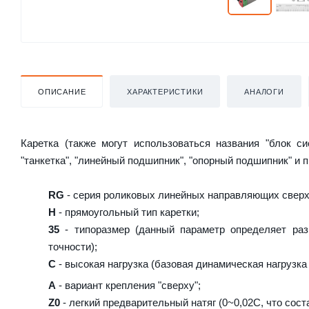
ОПИСАНИЕ
ХАРАКТЕРИСТИКИ
АНАЛОГИ
Каретка (также могут использоваться названия "блок с
"танкетка", "линейный подшипник", "опорный подшипник" и 
RG
- серия роликовых линейных направляющих сверх
H
- прямоугольный тип каретки;
35
- типоразмер (данный параметр определяет раз
точности);
C
- высокая нагрузка (базовая динамическая нагрузка 
A
- вариант крепления "сверху";
Z0
- легкий предварительный натяг (0~0,02C, что сост