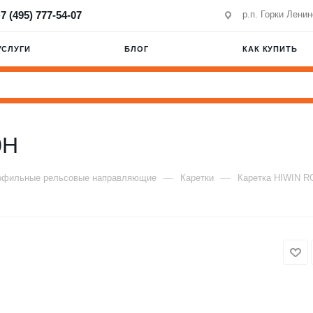
7 (495) 777-54-07
р.п. Горки Лени
УСЛУГИ
БЛОГ
КАК КУПИТЬ
0H
—
—
офильные рельсовые направляющие
Каретки
Каретка HIWIN 