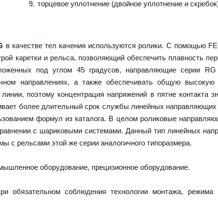
торцевое уплотнение (двойное уплотнение и скребок
G
в качестве тел качения используются ролики. С помощью F
урой каретки и рельса, позволяющий обеспечить плавность пе
оложенных под углом 45 градусов, направляющие серии RG
ечном направлениях, а также обеспечивать общую высокую 
 линии, поэтому концентрация напряжений в пятне контакта з
ечивает более длительный срок службы линейных направляющих
ьзованием формул из каталога. В целом роликовые направля
сравнении с шариковыми системами. Данный тип линейных на
ы с рельсами этой же серии аналогичного типоразмера.
ышленное оборудование, прецизионное оборудование.
ри обязательном соблюдения технологии монтажа, режима 