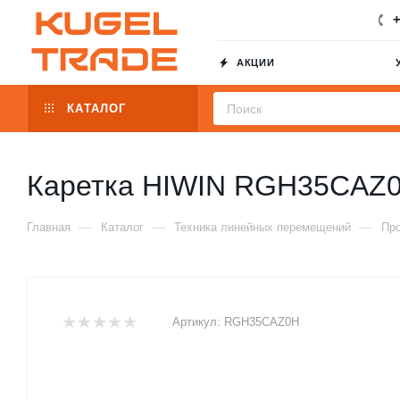
+
АКЦИИ
КАТАЛОГ
Каретка HIWIN RGH35CAZ
—
—
—
Главная
Каталог
Техника линейных перемещений
Пр
Артикул:
RGH35CAZ0H