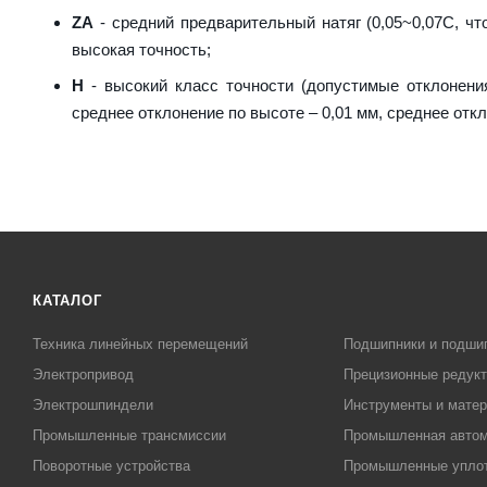
ZA
- средний предварительный натяг (0,05~0,07C, чт
высокая точность;
H
- высокий класс точности (допустимые отклонени
среднее отклонение по высоте – 0,01 мм, среднее откл
КАТАЛОГ
Техника линейных перемещений
Подшипники и подши
Электропривод
Прецизионные редук
Электрошпиндели
Инструменты и матер
Промышленные трансмиссии
Промышленная автом
Поворотные устройства
Промышленные упло