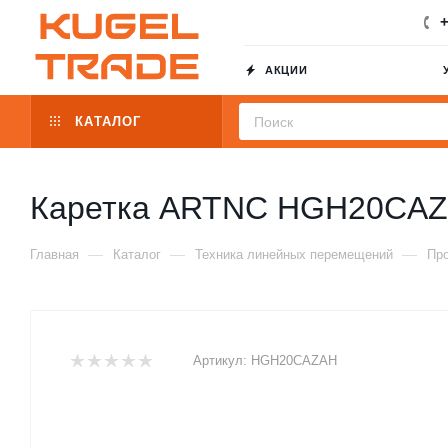
+
АКЦИИ
КАТАЛОГ
Каретка ARTNC HGH20CA
—
—
—
Главная
Каталог
Техника линейных перемещений
Пр
Артикул:
HGH20CAZAH