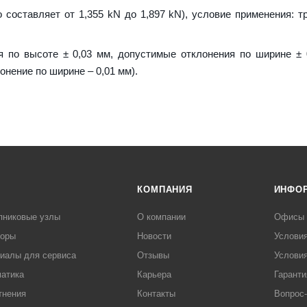
о составляет от 1,355 kN до 1,897 kN), условие применения: т
я по высоте ± 0,03 мм, допустимые отклонения по ширине ± 
онение по ширине – 0,01 мм).
КОМПАНИЯ
ИНФО
пниковые узлы
О компании
Офисы
торы
Новости
Услови
иалы для сервиса
Отзывы
Условия
атика
Карьера
Гаранти
тнения
Контакты
Вопрос-