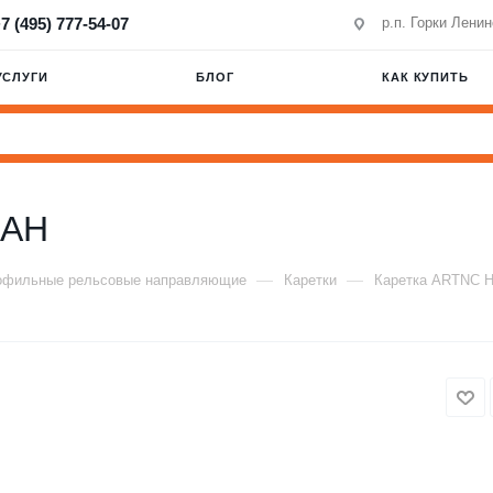
7 (495) 777-54-07
р.п. Горки Лени
УСЛУГИ
БЛОГ
КАК КУПИТЬ
ZAH
—
—
офильные рельсовые направляющие
Каретки
Каретка ARTNC