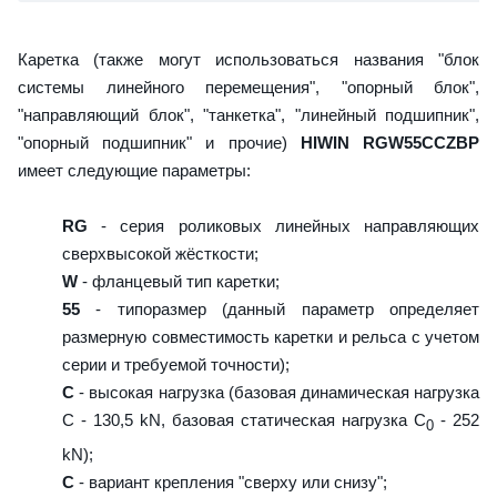
Каретка (также могут использоваться названия "блок
системы линейного перемещения", "опорный блок",
"направляющий блок", "танкетка", "линейный подшипник",
"опорный подшипник" и прочие)
HIWIN RGW55CCZBP
имеет следующие параметры:
RG
- серия роликовых линейных направляющих
сверхвысокой жёсткости;
W
- фланцевый тип каретки;
55
- типоразмер (данный параметр определяет
размерную совместимость каретки и рельса с учетом
серии и требуемой точности);
C
- высокая нагрузка (базовая динамическая нагрузка
C - 130,5 kN, базовая статическая нагрузка С
- 252
0
kN);
C
- вариант крепления "сверху или снизу";