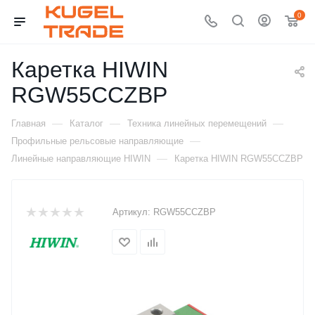
0
Каретка HIWIN
RGW55CCZBP
—
—
—
Главная
Каталог
Техника линейных перемещений
—
Профильные рельсовые направляющие
—
Линейные направляющие HIWIN
Каретка HIWIN RGW55CCZBP
Артикул:
RGW55CCZBP