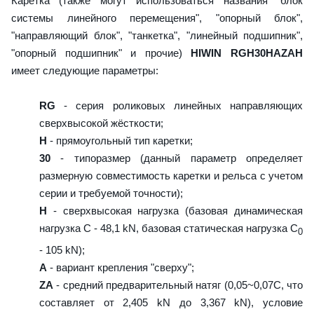
Каретка (также могут использоваться названия "блок
системы линейного перемещения", "опорный блок",
"направляющий блок", "танкетка", "линейный подшипник",
"опорный подшипник" и прочие)
HIWIN RGH30HAZAH
имеет следующие параметры:
RG
- серия роликовых линейных направляющих
сверхвысокой жёсткости;
H
- прямоугольный тип каретки;
30
- типоразмер (данный параметр определяет
размерную совместимость каретки и рельса с учетом
серии и требуемой точности);
H
- сверхвысокая нагрузка (базовая динамическая
нагрузка C - 48,1 kN, базовая статическая нагрузка С
0
- 105 kN);
A
- вариант крепления "сверху";
ZA
- средний предварительный натяг (0,05~0,07C, что
составляет от 2,405 kN до 3,367 kN), условие