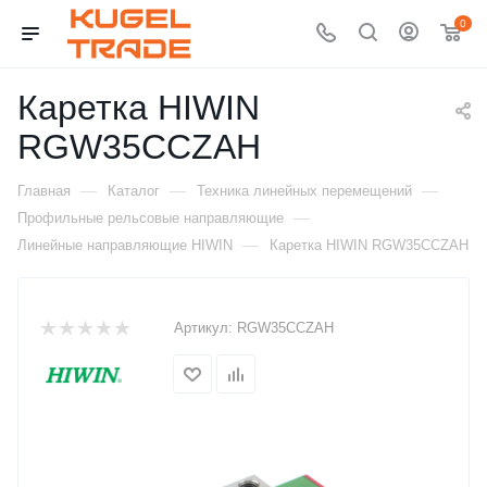
0
Каретка HIWIN
RGW35CCZAH
—
—
—
Главная
Каталог
Техника линейных перемещений
—
Профильные рельсовые направляющие
—
Линейные направляющие HIWIN
Каретка HIWIN RGW35CCZAH
Артикул:
RGW35CCZAH