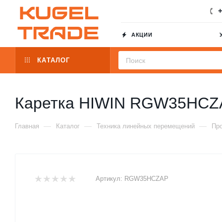
+
АКЦИИ
КАТАЛОГ
Каретка HIWIN RGW35HCZ
—
—
—
Главная
Каталог
Техника линейных перемещений
Пр
Артикул:
RGW35HCZAP