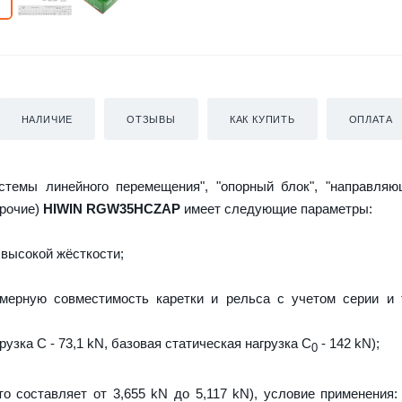
НАЛИЧИЕ
ОТЗЫВЫ
КАК КУПИТЬ
ОПЛАТА
истемы линейного перемещения", "опорный блок", "направляю
прочие)
HIWIN RGW35HCZAP
имеет следующие параметры:
высокой жёсткости;
мерную совместимость каретки и рельса с учетом серии и 
узка C - 73,1 kN, базовая статическая нагрузка С
- 142 kN);
0
то составляет от 3,655 kN до 5,117 kN), условие применения: