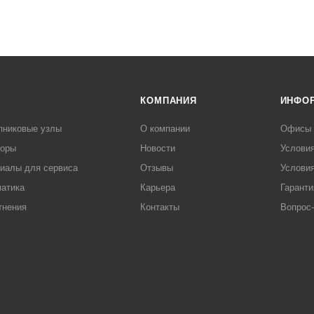
КОМПАНИЯ
ИНФО
пниковые узлы
О компании
Офисы
торы
Новости
Услови
иалы для сервиса
Отзывы
Условия
атика
Карьера
Гаранти
тнения
Контакты
Вопрос-