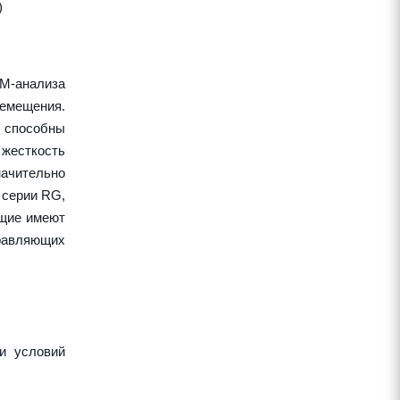
)
EM-анализа
ремещения.
 способны
жесткость
начительно
 серии RG,
ющие имеют
правляющих
и условий