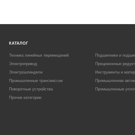
КАТАЛОГ
Техника линейных перемещений
Подшипники и подши
Электропривод
Прецизионные редук
Электрошпиндели
Инструменты и матер
Промышленные трансмиссии
Промышленная автом
Поворотные устройства
Промышленные упло
Прочие категории