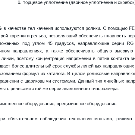
торцевое уплотнение (двойное уплотнение и скребок
G
в качестве тел качения используются ролики. С помощью F
урой каретки и рельса, позволяющий обеспечить плавность пе
оложенных под углом 45 градусов, направляющие серии RG
ечном направлениях, а также обеспечивать общую высокую 
 линии, поэтому концентрация напряжений в пятне контакта з
ечивает более длительный срок службы линейных направляющих
ьзованием формул из каталога. В целом роликовые направля
сравнении с шариковыми системами. Данный тип линейных на
ы с рельсами этой же серии аналогичного типоразмера.
ышленное оборудование, прецизионное оборудование.
ри обязательном соблюдении технологии монтажа, режима 