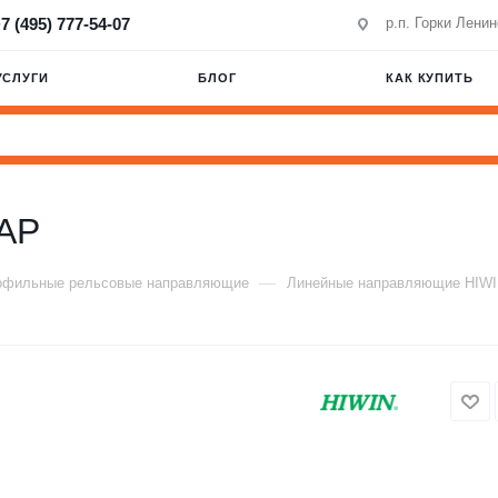
7 (495) 777-54-07
р.п. Горки Лени
УСЛУГИ
БЛОГ
КАК КУПИТЬ
AP
—
офильные рельсовые направляющие
Линейные направляющие HIW