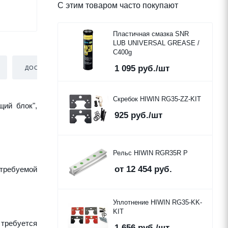
С этим товаром часто покупают
Пластичная смазка SNR
LUB UNIVERSAL GREASE /
C400g
1 095
руб.
/шт
ДОСТАВКА
Скребок HIWIN RG35-ZZ-KIT
щий блок",
925
руб.
/шт
Рельс HIWIN RGR35R P
от
12 454 руб.
требуемой
Уплотнение HIWIN RG35-KK-
KIT
 требуется
1 656
руб.
/шт