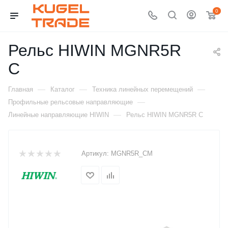
0
Рельс HIWIN MGNR5R
C
—
—
—
Главная
Каталог
Техника линейных перемещений
—
Профильные рельсовые направляющие
—
Линейные направляющие HIWIN
Рельс HIWIN MGNR5R C
Артикул:
MGNR5R_CM