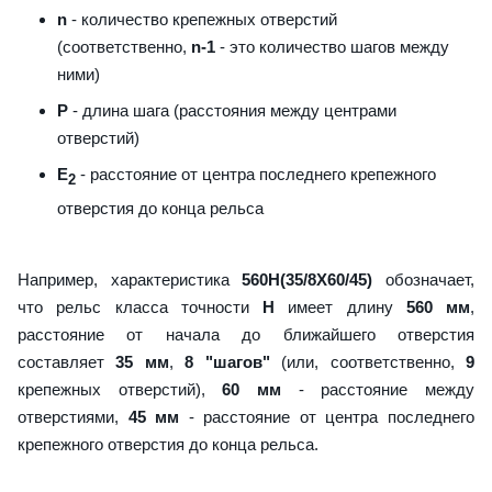
n
- количество крепежных отверстий
(соответственно,
n-1
- это количество шагов между
ними)
P
- длина шага (расстояния между центрами
отверстий)
E
- расстояние от центра последнего крепежного
2
отверстия до конца рельса
Например, характеристика
560H(35/8X60/45)
обозначает,
что рельс класса точности
H
имеет длину
560 мм
,
расстояние от начала до ближайшего отверстия
составляет
35 мм
,
8 "шагов"
(или, соответственно,
9
крепежных отверстий),
60 мм
- расстояние между
отверстиями,
45 мм
- расстояние от центра последнего
крепежного отверстия до конца рельса.