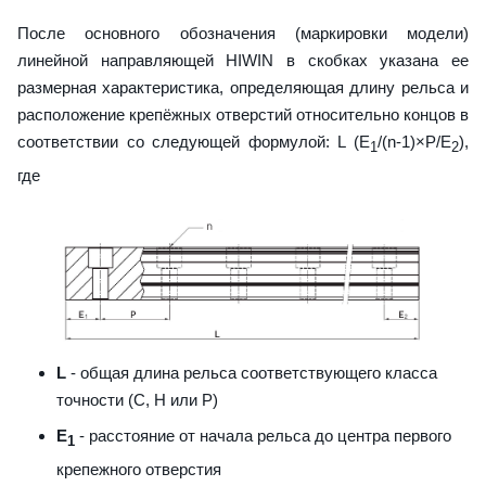
После основного обозначения (маркировки модели)
линейной направляющей HIWIN в скобках указана ее
размерная характеристика, определяющая длину рельса и
расположение крепёжных отверстий относительно концов в
соответствии со следующей формулой: L (E
/(n-1)×P/E
),
1
2
где
L
- общая длина рельса соответствующего класса
точности (С, H или Р)
E
- расстояние от начала рельса до центра первого
1
крепежного отверстия